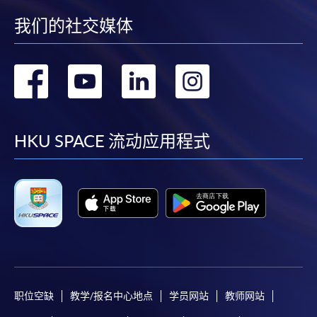
我们的社交媒体
转
转
转
转
到
到
到
到
facebook
youtube
linkedin
instag
HKU SPACE 流动应用程式
职位空缺
教学/报名中心地点
学员网站
教师网站