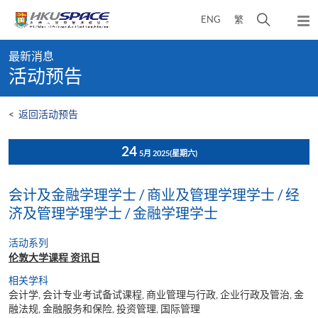
Skip
打
ENG
繁
to
弹
main
开
出
Main
content
搜
主
最新消息
content
菜
寻
活动预告
start
单
介
面
<
返回活动预告
24
5月 2025
(星期六)
会计及金融学理学士 / 商业及管理学理学士 / 经
济及管理学理学士 / 金融学理学士
活动系列
伦敦大学课程 资讯日
相关学科
会计学, 会计专业考试备试课程, 商业管理与行政, 企业行政及管治, 金
融法规, 金融服务和保险, 投资管理, 国际管理