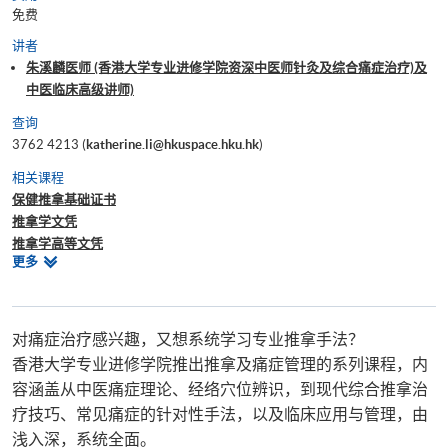
免费
讲者
朱溪麟医师 (香港大学专业进修学院资深中医师针灸及综合痛症治疗)及
中医临床⾼级讲师)
查询
3762 4213 (
katherine.li@hkuspace.hku.hk
)
相关课程
保健推拿基础证书
推拿学文凭
推拿学高等文凭
相
更多
推拿学证书
关
中医学深造文凭(疼痛学)
课
程
对痛症治疗感兴趣，又想系统学习专业推拿手法？
香港大学专业进修学院推出推拿及痛症管理的系列课程，内
容涵盖从中医痛症理论、经络穴位辨识，到现代综合推拿治
疗技巧、常见痛症的针对性手法，以及临床应用与管理，由
浅入深，系统全面。