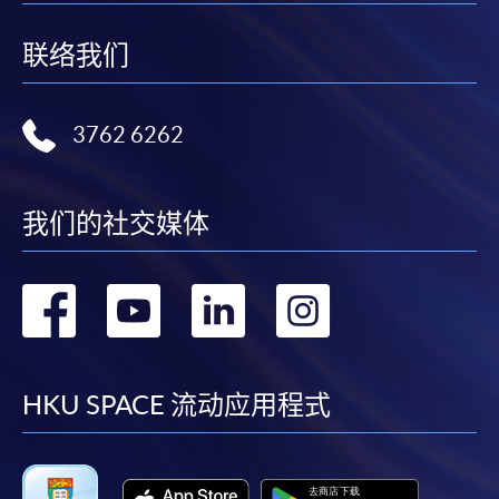
联络我们
3762 6262
我们的社交媒体
转
转
转
转
到
到
到
到
facebook
youtube
linkedin
instag
HKU SPACE 流动应用程式