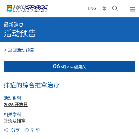
Skip
打
ENG
繁
to
弹
main
开
出
Main
content
搜
主
最新消息
content
菜
寻
活动预告
start
单
介
面
<
返回活动预告
06
6月 2026
(星期六)
痛症的综合推拿治疗
活动系列
2026 开放日
相关学科
针灸及推拿
分享
列印