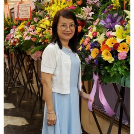
证明文件；
或可将上述文件一并寄交各报名中心，信封上请注明
「报读课程」，惟学院对邮递失误而遗失的支票及个
人资料概不负责。
3. VISA / Mastercard
申请人可亲临学院任何一所报名中心，以 VISA 或
Mastercard（包括「香港大学专业进修学院
Mastercard卡」）缴付学费。香港大学专业进修学院
Mastercard卡持有人，如报读课程满港币2,000元，可
享有十个月免息分期付款优惠，惟课程申请人必须为
信用卡持有人。详情请向学院报名中心职员查询。
4. 网上缴费服务
大部份公开招生的课程（以先到先得形式报名）及个
别学历颁授课程提供网上报名/注册服务，申请人可在
网上使用「缴费灵」（不适用於手机）、VISA或