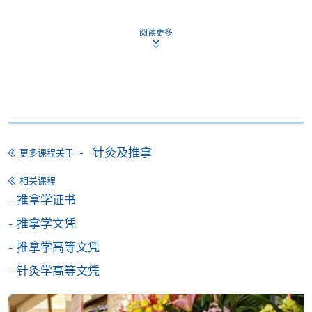
申请表
下载申请表
阅读更多
报名办法
付款方法
1. 现金、「易办事」（EPS）、微信支付
(WeChat Pay) 或支付宝(Alipay)
申请人可亲临学院任何一所报名中心，以现金、「易
办事」、微信支付（WeChat Pay）或支付宝
针灸及推拿
更多课程关于
（Alipay） 缴付学费。
相关课程
2. 支票或银行本票
推拿学证书
如以划线支票或银行本票缴付，抬头请注明「香港大
推拿学文凭
学专业进修学院」。支票背面请写上课程名称及申请
推拿学高等文凭
人姓名。 阁下可：
针灸学高等文凭
亲临学院各报名中心递交划线支票、报名表格及有关