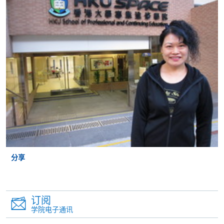
到支付款项时使用的信用卡户口。
除本学院网页所列明的学费外，个别课程或有其他额
外收费，详情请联络有关学科职员。
学费及学额不得转让他人。一经取录，学员不得转读
其他课程，惟学院对特殊情况，可酌情处理。转读申
请一经批准，学员须缴付港币120元手续费。
学院对邮递失误而遗失的支票或本票、付款收据或个
人资料，概不负责。
若学员有意申请付款证明书，请把填妥之申请表、贴
上足够邮资的回邮信封、连同划线支票交回本学院。
每张收据申请费用为港币30 元。支票抬头注明「香
港大学专业进修学院」。
分享
订阅
学院电子通讯