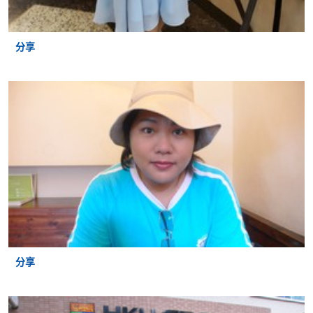
Mastercard缴付有关课程的报名费或学费。除上述支
付方式之外，如就读学历颁授课程设有网上服务，学
员亦可以微信支付（Online WeChat Pay）、支付宝
分享
（Online Alipay）或转数快（FPS）缴付学费，详情请
参阅
报名办法 -
网上报名服务
。
注意事项:
如报读课程将在五个工作天内开课，为免邮递延误报
名程序，建议申请人亲身到学院报名中心报名，并避
免使用支票付款。
除由学院裁定的特殊情况（例如课程因报名人数不足
而取消）之外，一切已缴费用概不退还。如获学院批
准退还款项，以现金、易办事、微信支付、支付宝、
分享
支票或缴费灵（只限网上付款）方式缴交之款项，将
以支票退款；以信用卡缴交之款项，退款将直接退还