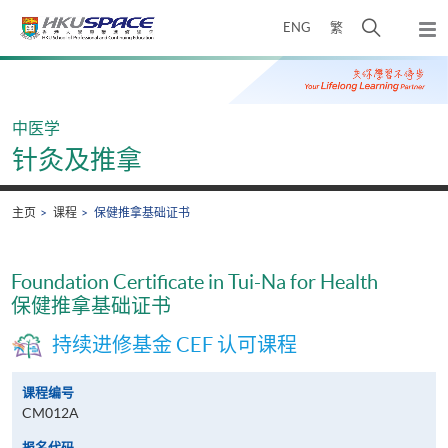
Skip
打
ENG
繁
to
弹
main
开
出
Main
content
搜
主
content
菜
寻
start
单
介
中医学
面
针灸及推拿
主页
课程
保健推拿基础证书
Foundation Certificate in Tui-Na for Health
保健推拿基础证书
持续进修基金 CEF 认可课程
课程编号
CM012A
报名代码