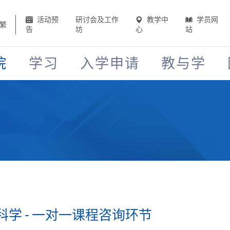
活动预
研讨会及工作
教学中
学员网
繁
告
坊
心
站
院
学习
入学申请
教与学
学 - 一对一课程咨询环节