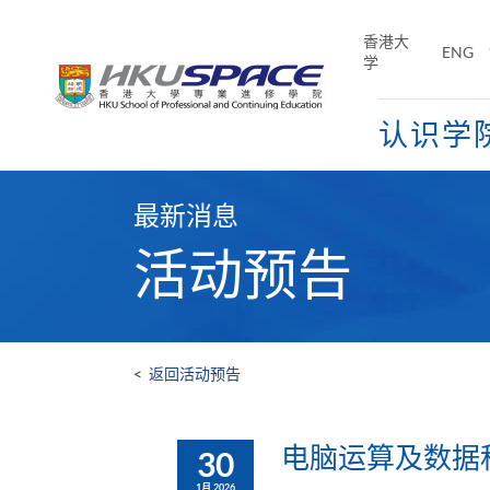
Skip
to
香港大
ENG
main
学
content
认识学
Main
content
最新消息
start
活动预告
<
返回活动预告
电脑运算及数据科
30
1月 2026