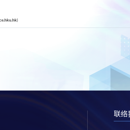
e.hku.hk
)
联络