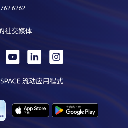
3762 6262
的社交媒体
转
转
转
转
到
到
到
到
facebook
youtube
linkedin
instagram
 SPACE 流动应用程式