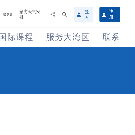
恶劣天气安
登
注
分
打
SOUL
排
册
入
享
开
至
搜
寻
国际课程
服务大湾区
联系
介
面