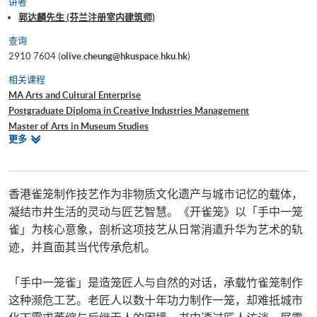
讲者
郭达麟先生 (芬兰注册室内建筑师)
查询
2910 7604 (
olive.cheung@hkuspace.hku.hk
)
相关课程
MA Arts and Cultural Enterprise
Postgraduate Diploma in Creative Industries Management
Master of Arts in Museum Studies
相
更多
Master of Science in Museum Studies
关
Postgraduate Diploma in Museum Studies
课
Postgraduate Certificate in Museum Studies
程
證書 (單元 : 當代藝術商業生態)
香港雀笼制作技艺作为非物质文化遗产与城市记忆的载体，
Introduction to Museum Operations
凝结市井生活的灵动与匠艺智慧。《开雀笼》以「手中一笼
雀」为核心意象，剖析这项技艺从日常消遣升华为艺术的轨
迹，并直面其当代传承危机。
「手中一笼雀」是造笼匠人与自然的对话，承载竹雀笼制作
这种濒危工艺。老匠人以数十年功力制作一笼，却难抵城市