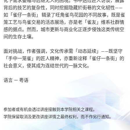
化下需求萎缩与后继无人的困境。书中透过匠人访谈，展露
背后的技艺的复杂性，同时挖掘隐藏於街巷的文化韧性——
如「雀仔一条街」 辑录了旺角雀鸟花园的不同故事，既是雀
笼工艺与鸟雀交易的活态展场，亦是老「雀友」维系社群情
感的据点。然而，城市更新与商业化正逐步侵蚀这类传统空
间的生存土壤。
面对挑战，作者强调，文化传承需「动态延续」——既坚守
「手中一笼雀」的匠人精神，亦重新诠释「雀仔一条街」的
社会意义，使其成为连结世代的一脉文化。
语言 － 粤语
参加者或有机会透过讲座接触到本学院相关之课程。
学院保留取消及更改讲座详情之最终权利，而不作另行通知。