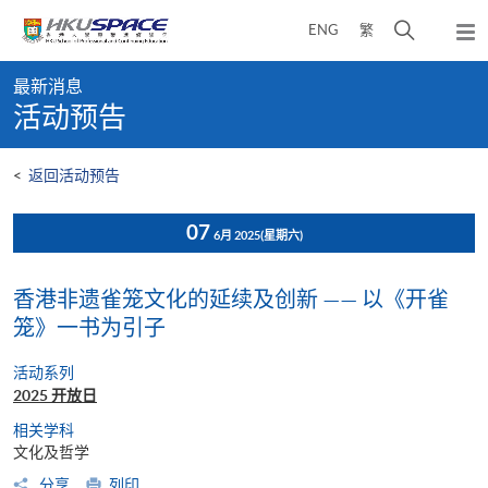
Skip
打
ENG
繁
to
弹
main
开
出
Main
content
搜
主
最新消息
content
菜
寻
活动预告
start
单
介
面
<
返回活动预告
07
6月 2025
(星期六)
香港非遗雀笼文化的延续及创新 —— 以《开雀
笼》一书为引子
活动系列
2025 开放日
相关学科
文化及哲学
分享
列印