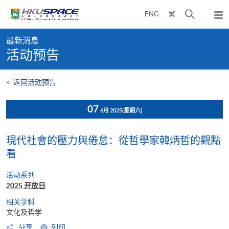
Skip
打
ENG
繁
to
弹
main
开
出
Main
content
搜
主
最新消息
content
菜
寻
活动预告
start
单
介
面
<
返回活动预告
07
6月 2025
(星期六)
現代社會的壓力與倦怠：從哲學家韓炳哲的觀點
看
活动系列
2025 开放日
相关学科
文化及哲学
分享
列印