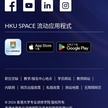
转
转
转
转
到
到
到
到
facebook
youtube
linkedin
instag
HKU SPACE 流动应用程式
职位空缺
教学/报名中心地点
学员网站
教师网站
内联网
网页出版政策
私隐政策
网站地图
无障碍网页
© 2026 香港大学专业进修学院 版权所有
香港大学专业进修学院乃非牟利担保有限公司