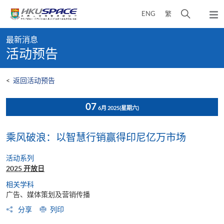
Skip
打
ENG
繁
to
弹
main
开
出
Main
content
搜
主
最新消息
content
菜
寻
活动预告
start
单
介
面
<
返回活动预告
07
6月 2025
(星期六)
乘风破浪：以智慧行销赢得印尼亿万市场
活动系列
2025 开放日
相关学科
广告、媒体策划及营销传播
分享
列印