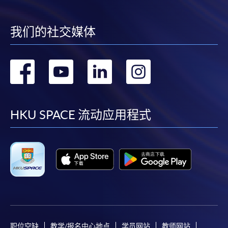
我们的社交媒体
转
转
转
转
到
到
到
到
facebook
youtube
linkedin
instag
HKU SPACE 流动应用程式
职位空缺
教学/报名中心地点
学员网站
教师网站