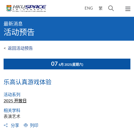
Skip
打
ENG
繁
to
弹
main
开
出
Main
content
搜
主
最新消息
content
菜
寻
活动预告
start
单
介
面
<
返回活动预告
07
6月 2025
(星期六)
乐高认真游戏体验
活动系列
2025 开放日
相关学科
表演艺术
分享
列印