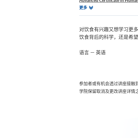
Advanced Certificate in Huma
Advanced Certificate in Sport 
相
更多
Advanced Diploma in Child an
关
Bachelor of Science (Honours)
课
程
对饮食有兴趣又想学习更
饮食背后的科学，还是希
语言 － 英语
参加者或有机会透过讲座接触
学院保留取消及更改讲座详情