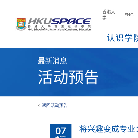
Skip
to
香港大
ENG
main
学
content
认识学
Main
content
最新消息
start
活动预告
<
返回活动预告
将兴趣变成专业
07
6月 2025