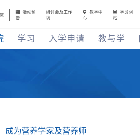
活动预
研讨会及工作
教学中
学员网
繁
告
坊
心
站
院
学习
入学申请
教与学
：成为营养学家及营养师