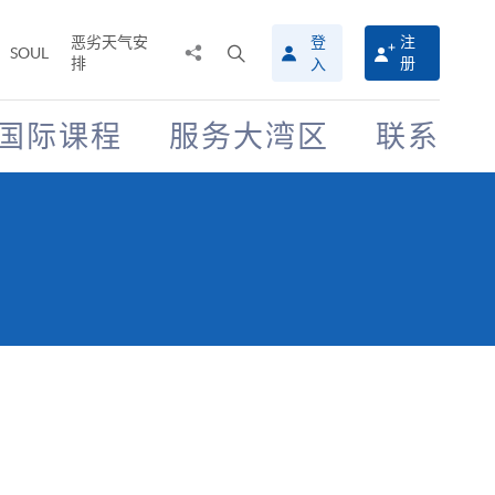
恶劣天气安
登
注
分
打
SOUL
排
册
入
享
开
至
搜
寻
国际课程
服务大湾区
联系
介
面