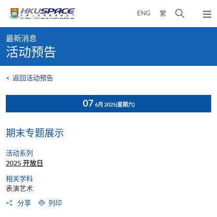
Skip
打
ENG
繁
to
弹
main
开
出
Main
content
搜
主
最新消息
content
菜
寻
活动预告
start
单
介
面
<
返回活动预告
07
6月 2025
(星期六)
期末专题展示
活动系列
2025 开放日
相关学科
表演艺术
分享
列印