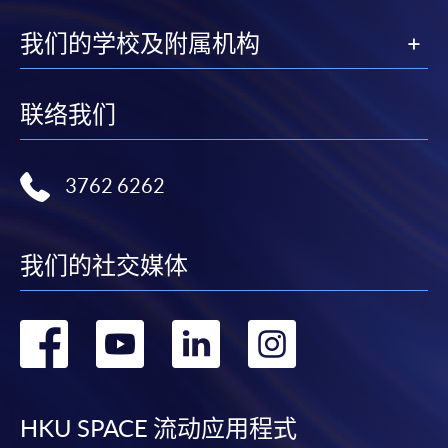
我们的学校及附属机构
联络我们
3762 6262
我们的社交媒体
转
转
转
转
到
到
到
到
facebook
youtube
linkedin
instag
HKU SPACE 流动应用程式