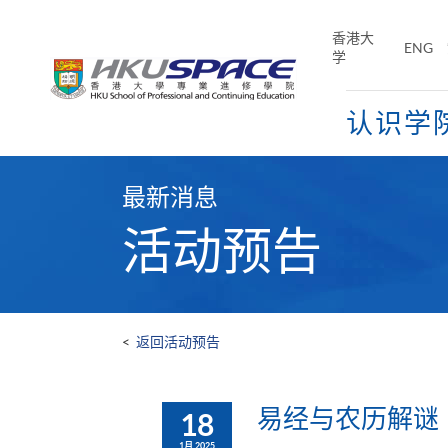
Skip
to
香港大
ENG
main
学
content
认识学
Main
content
最新消息
start
活动预告
<
返回活动预告
易经与农历解谜
18
1月 2025