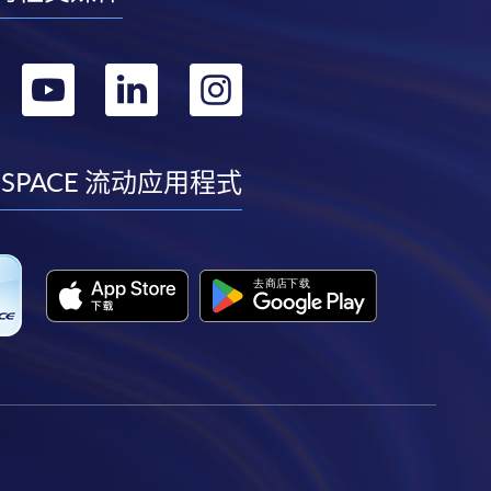
转
转
转
转
到
到
到
到
facebook
youtube
linkedin
instagram
 SPACE 流动应用程式