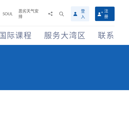
恶劣天气安
登
注
分
打
SOUL
排
册
入
享
开
至
搜
寻
国际课程
服务大湾区
联系
介
面