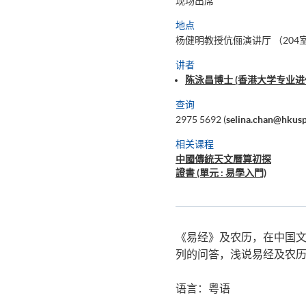
现场出席
地点
杨健明教授伉俪演讲厅 （204室
讲者
陈泳昌博士 (香港大学专业进
查询
2975 5692 (
selina.chan@hkus
相关课程
中國傳統天文曆算初探
證書 (單元 : 易學入門)
《易经》及农历，在中国
列的问答，浅说易经及农
语言：粤语