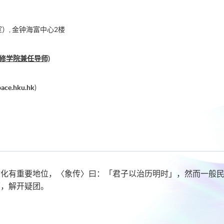
）, 金钟海富中心2楼
修学院兼任导师)
pace.hku.hk
)
文化有重要地位，〈象传〉曰：「君子以治历明时」，然而一般
历，解开疑团。