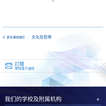
大部份公開招生的課程(以先到先得形式報名的課程)。
申請人可在網上使用「繳費靈」(PPS) (不適用於手
機)、VISA 或 Mastercard。除上述支付方式之外，如就
讀學歷頒授課程設有網上服務，在學學員亦可以「微
信支付」(Online WeChat Pay) 、「支付寶」(Online
Alipay) 或 「轉數快」(FPS) 繳付學費。
文化及哲學
更多課程關於
報讀新課程
填寫網上報名表格
訂閱
申請人可按該課程網頁的右上角的
學院電子通訊
圖示進入網上服務網頁，然
後按照指示填妥網上報名表格。
某些課程須甄選入學，並要求申請人上載課程網頁
中指定所須文件(如學歷證明)。系統只支援doc,
我们的学校及附属机构
docx, jpg 和pdf格式之附件。