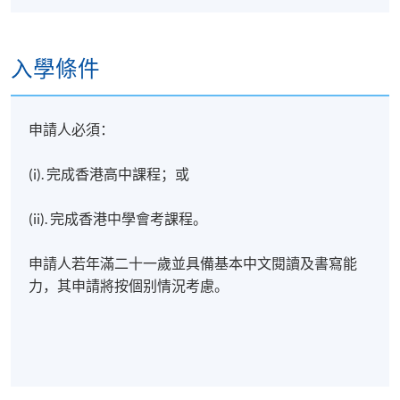
地點
香港金鐘統一中心611室
入學條件
日期 / 時間
逢周三，7:00pm - 10:00pm
申請人必須：
修業期
(i). 完成香港高中課程；或
10 講
(ii). 完成香港中學會考課程。
每講3小時
申請人若年滿二十一歲並具備基本中文閱讀及書寫能
力，其申請將按個别情況考慮。