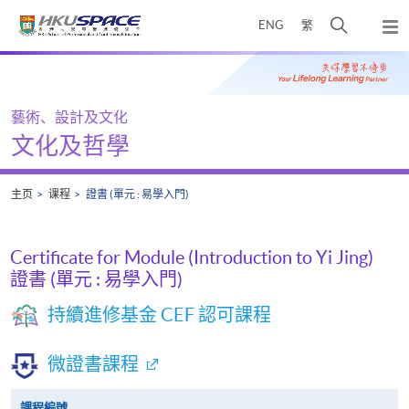
Skip
打
ENG
繁
to
弹
main
开
出
Main
content
搜
主
content
菜
寻
start
单
介
藝術、設計及文化
面
文化及哲學
主页
课程
證書 (單元 : 易學入門)
Certificate for Module (Introduction to Yi Jing)
證書 (單元 : 易學入門)
持續進修基金 CEF 認可課程
微證書課程
課程編號