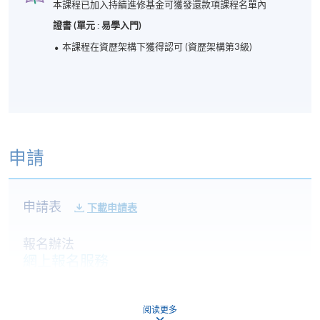
本課程已加入持續進修基金可獲發還款項課程名單內
證書 (單元 : 易學入門)
本課程在資歴架構下獲得認可 (資歴架構第3級)
申請
申請表
下載申請表
報名辦法
網上報名服務
香港大學專業進修學院提供24小時網上報名及繳費服
務，申請人可通過網上申請個別學歷頒授課程和報讀
阅读更多