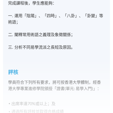
完成課程後，學生應能夠：
一. 運用「陰陽」、「四時」、「八卦」、「卦變」等
術語；
二. 闡釋常用術語之義理及象徵關係；
三. 分析不同易學流派之長短及原因。
評核
學員符合下列所有要求，將可按香港大學體制，經香
港大學專業進修學院頒授「證書(單元: 易學入門)」：
出席率達70%或以上；及
通過所有評核並取得合格成績