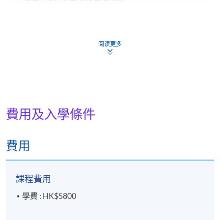
評核
內容
比重
類別
阅读更多
周易術語解釋：是非題 20 條與短答
測驗
100%
題 6 條 （60 分鐘）
合共:
100%
費用及入學條件
費用
課程費用
證書 (單元 : 易學入門)
報名代碼
2440-1298AW
學費 : HK$5800
時間
7:00pm – 10:00pm