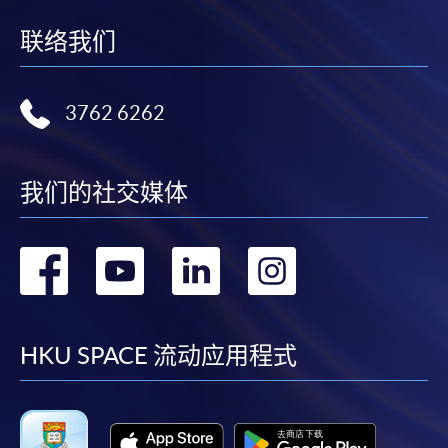
联络我们
繳交所需費用
申請人可使用以下方式繳交報名費或課程費用:
3762 6262
繳費靈網上服務
- 申請人須先開立繳費靈戶口及設
定繳費靈網上密碼。有關如何申請繳費靈戶口及密
我们的社交媒体
碼，請瀏覽繳費靈網址
http://www.ppshk.com
。
*信用咭網上繳費服務
- 申請人可以 VISA 或
转
转
转
转
Mastercard（包括「香港大學專業進修學院
Mastercard卡」）繳付學費。
到
到
到
到
*香港大學專業進修學院Mastercard卡
持有人如欲享用十個
facebook
youtube
linkedin
instag
HKU SPACE 流动应用程式
月免息分期付款優惠，必須親臨本學院設有報名服務的教
學中心作付款安排。
如欲了解如何於網上報讀新課程及繳費，請瀏覽網上