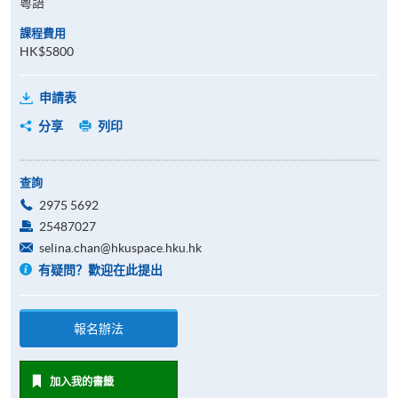
粵語
課程費用
HK$5800
申請表
分享
列印
查詢
2975 5692
25487027
selina.chan@hkuspace.hku.hk
有疑問？歡迎在此提出
報名辦法
加入我的書籤