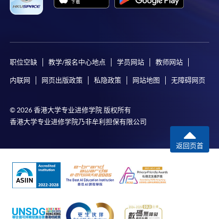
申請/報讀指南 :
-
短期課程
-
個別學歷頒授課程
职位空缺
教学/报名中心地点
学员网站
教师网站
内联网
网页出版政策
私隐政策
网站地图
无障碍网页
報讀同一學歷頒授課程內其他單元
© 2026 香港大学专业进修学院 版权所有
個別課程為須報讀同一學歷頒授課程及其他單元或繳
香港大学专业进修学院乃非牟利担保有限公司
交下期學費的學員，提供網上服務，如學員就讀的課
程設有此服務，課程負責人會通知學員有關程序。
返回页首
網上支付可通過「繳費靈」(PPS) (不適用於手機)、
VISA 或 Mastercard、「微信支付」(Online WeChat
Pay) 、「支付寶」(Online Alipay) 或 「轉數快」(FPS)
繳付學費。