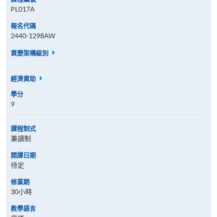
PL017A
報名代碼
2440-1298AW
資歷架構級別
經濟資助
學分
9
課程制式
兼讀制
開課日期
待定
修業期
30小時
教學語言