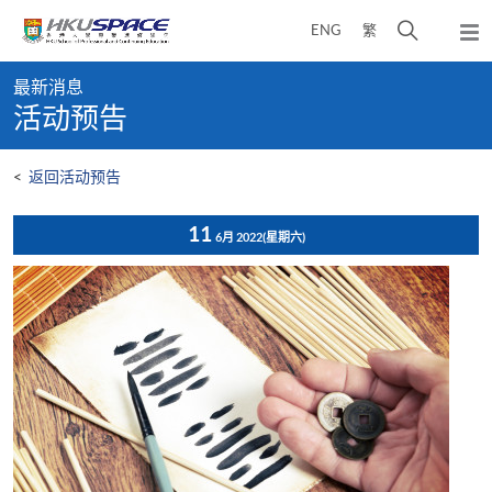
Skip
打
ENG
繁
to
弹
main
开
出
Main
content
搜
主
最新消息
content
菜
寻
活动预告
start
单
介
面
<
返回活动预告
11
6月 2022
(星期六)