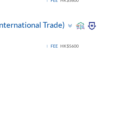
FEE
HK$5600
Toggle
International Trade)
panel
FEE
HK$5600