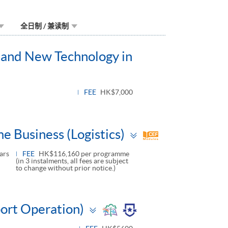
全日制 / 兼读制
on and New Technology in
FEE
HK$7,000
Toggle
e Business (Logistics)
panel
ars
FEE
HK$116,160 per programme
(in 3 instalments, all fees are subject
to change without prior notice.)
Toggle
port Operation)
panel