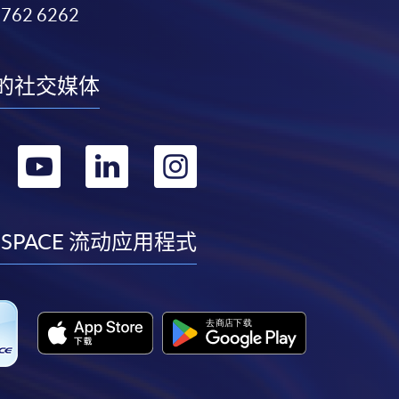
3762 6262
的社交媒体
转
转
转
转
到
到
到
到
facebook
youtube
linkedin
instagram
 SPACE 流动应用程式