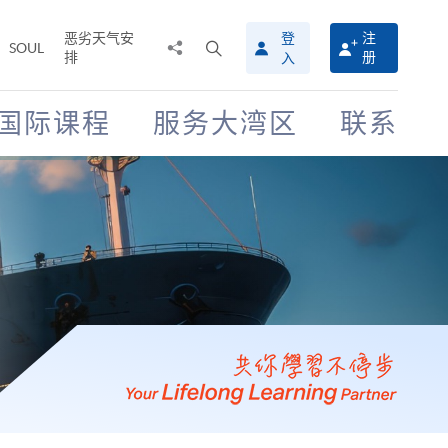
恶劣天气安
登
注
分
打
SOUL
排
册
入
享
开
至
搜
寻
国际课程
服务大湾区
联系
介
面