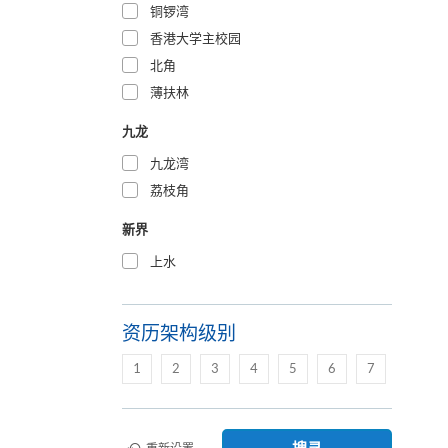
铜锣湾
香港大学主校园
北角
薄扶林
九龙
九龙湾
荔枝角
新界
上水
资历架构级别
1
2
3
4
5
6
7