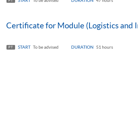
START
To be advised
DURATION
47 hours
PT
Certificate for Module (Logistics and 
START
To be advised
DURATION
51 hours
PT