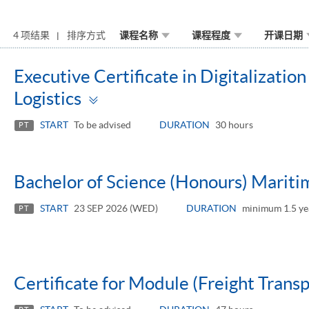
4 项结果
排序方式
课程名称
课程程度
开课日期
Executive Certificate in Digitalizati
Toggle
Logistics
panel
START
To be advised
DURATION
30 hours
PT
Bachelor of Science (Honours) Maritim
START
23 SEP 2026 (WED)
DURATION
minimum 1.5 ye
PT
Certificate for Module (Freight Trans