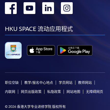
转
转
转
转
到
到
到
到
facebook
youtube
linkedin
instag
HKU SPACE 流动应用程式
职位空缺
教学/报名中心地点
学员网站
教师网站
内联网
网页出版政策
私隐政策
网站地图
无障碍网页
© 2026 香港大学专业进修学院 版权所有