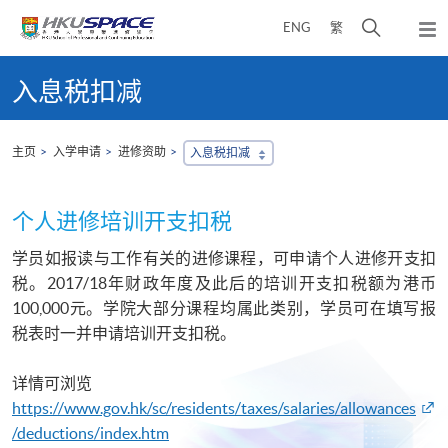
Skip
打
ENG
繁
to
弹
main
开
出
Main
content
搜
主
content
入息税扣减
菜
寻
start
单
介
面
主页
入学申请
进修资助
入息税扣减
个人进修培训开支扣税
学员如报读与工作有关的进修课程，可申请个人进修开支扣
税。2017/18年财政年度及此后的培训开支扣税额为港币
100,000元。学院大部分课程均属此类别，学员可在填写报
税表时一并申请培训开支扣税。
详情可浏览
https://www.gov.hk/sc/residents/taxes/salaries/allowances
/deductions/index.htm