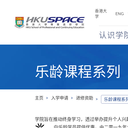
Skip
to
香港大
ENG
main
学
content
认识学
Main
content
start
乐龄课程系列
主页
入学申请
进修资助
乐龄课程系
学院旨在推动终身学习，透过举办提升个人兴
，向乐龄学员提供优惠。由二零一九年