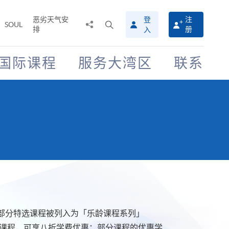
恶劣天气安
登
注
分
打
SOUL
排
册
入
享
开
至
搜
寻
国际课程
服务大湾区
联系
介
面
部分特选课程被列入为「乐龄课程系列」
的课程，可享八折学费优惠；部分课程的优惠学