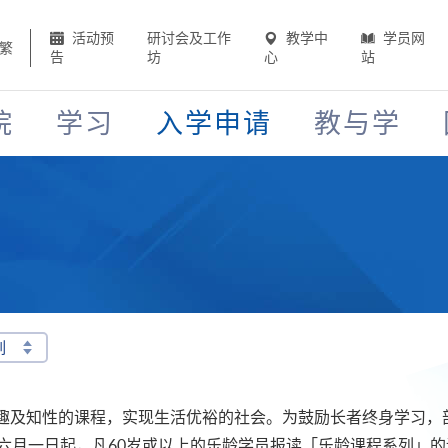
活动预
研讨会及工作
教学中
学员网
繁
告
坊
心
站
院
学习
入学申请
教与学
列
趣及知性的课程，实现生活优裕的社会。为鼓励长者终身学习，
六月一日起，凡60岁或以上的乐龄学员报读「乐龄课程系列」