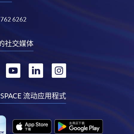
3762 6262
的社交媒体
转
转
转
转
到
到
到
到
facebook
youtube
linkedin
instagram
 SPACE 流动应用程式