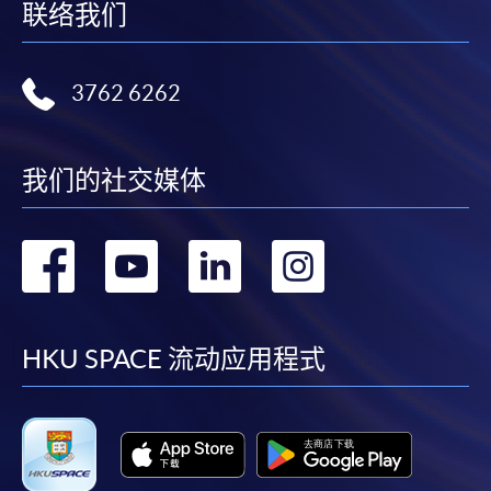
联络我们
3762 6262
我们的社交媒体
转
转
转
转
到
到
到
到
facebook
youtube
linkedin
instag
HKU SPACE 流动应用程式