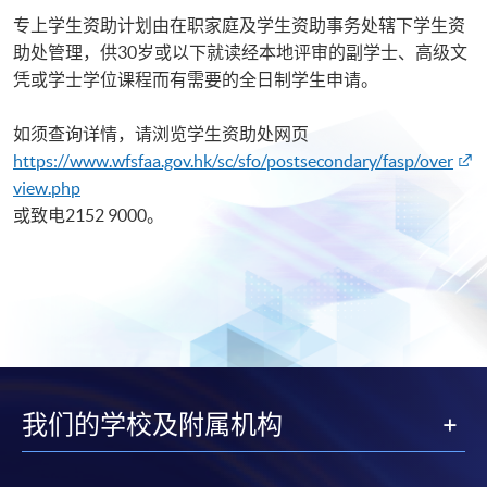
专上学生资助计划由在职家庭及学生资助事务处辖下学生资
助处管理，供30岁或以下就读经本地评审的副学士、高级文
凭或学士学位课程而有需要的全日制学生申请。
如须查询详情，请
浏览学生资助处网页
https://www.wfsfaa.gov.hk/sc/sfo/postsecondary/fasp/over
view.php
或致
电
2152
9000。
我们的学校及附属机构