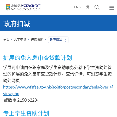
Skip
打
ENG
繁
to
弹
main
开
出
Main
content
搜
主
content
政府扣减
菜
寻
start
单
介
面
主页
入学申请
进修资助
政府扣减
扩展的免入息审查贷款计划
学员可申请由在职家庭及学生资助事务处辖下学生资助处管
理的扩展的免入息审查贷款计划。
查询详情，可浏览学生资
助处网页
https://www.wfsfaa.gov.hk/sc/sfo/postsecondary/enls/over
view.php
或致电 2150
6223。
专上学生资助计划