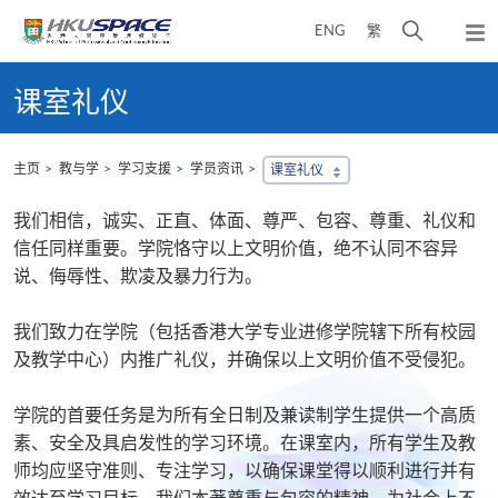
Skip
打
ENG
繁
to
弹
main
开
出
Main
content
搜
主
content
课室礼仪
菜
寻
start
单
介
面
主页
教与学
学习支援
学员资讯
课室礼仪
我们相信，诚实、正直、体面、尊严、包容、尊重、礼仪和
信任同样重要。学院恪守以上文明价值，绝不认同不容异
说、侮辱性、欺凌及暴力行为。
我们致力在学院（包括香港大学专业进修学院辖下所有校园
及教学中心）内推广礼仪，并确保以上文明价值不受侵犯。
学院的首要任务是为所有全日制及兼读制学生提供一个高质
素、安全及具启发性的学习环境。在课室内，所有学生及教
师均应坚守准则、专注学习，以确保课堂得以顺利进行并有
效达至学习目标。我们本著尊重与包容的精神，为社会上不