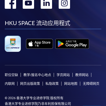
转
转
转
转
到
到
到
到
facebook
youtube
linkedin
instag
HKU SPACE 流动应用程式
职位空缺
教学/报名中心地点
学员网站
教师网站
内联网
网页出版政策
私隐政策
网站地图
无障碍网页
© 2026 香港大学专业进修学院 版权所有
香港大学专业进修学院乃非牟利担保有限公司