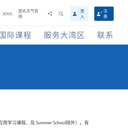
恶劣天气安
登
注
分
打
SOUL
排
册
入
享
开
至
搜
寻
国际课程
服务大湾区
联系
介
面
程、及 Summer School除外）。有