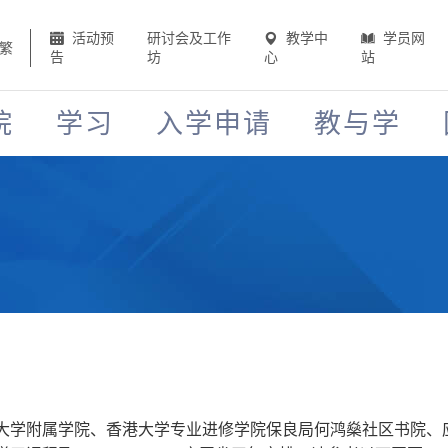
活动预
研讨会及工作
教学中
学员网
繁
告
坊
心
站
院
学习
入学申请
教与学
附属学院、香港大学专业进修学院保良局何鸿燊社区书院、应用学习课