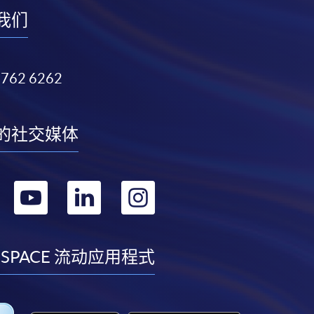
我们
3762 6262
的社交媒体
转
转
转
转
到
到
到
到
facebook
youtube
linkedin
instagram
 SPACE 流动应用程式