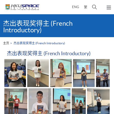
Skip
打
ENG
繁
to
弹
main
开
出
Main
content
搜
主
content
杰出表现奖得主 (French
菜
寻
start
Introductory)
单
介
面
主页
杰出表现奖得主 (French Introductory)
杰出表现奖得主 (French Introductory)