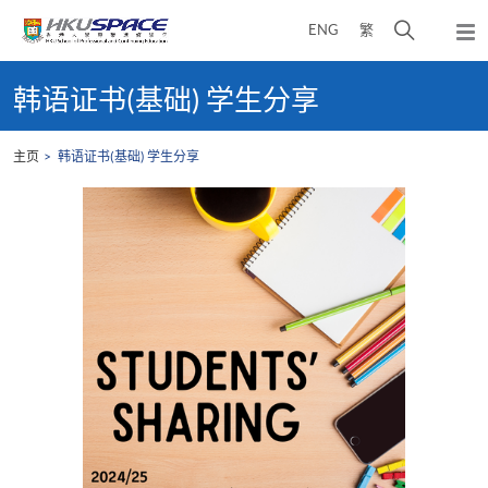
Skip
打
ENG
繁
to
弹
main
开
出
Main
content
搜
主
content
韩语证书(基础) 学生分享
菜
寻
start
单
介
主页
韩语证书(基础) 学生分享
面