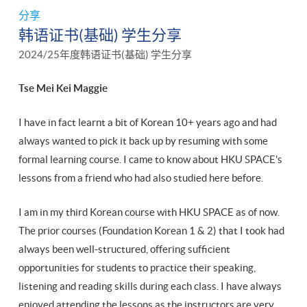
分享
韩语证书(基础) 学生分享
2024/25年度韩语证书(基础) 学生分享
Tse Mei Kei Maggie
I have in fact learnt a bit of Korean 10+ years ago and had
always wanted to pick it back up by resuming with some
formal learning course. I came to know about HKU SPACE's
lessons from a friend who had also studied here before.
I am in my third Korean course with HKU SPACE as of now.
The prior courses (Foundation Korean 1 & 2) that I took had
always been well-structured, offering sufficient
opportunities for students to practice their speaking,
listening and reading skills during each class. I have always
enjoyed attending the lessons as the instructors are very