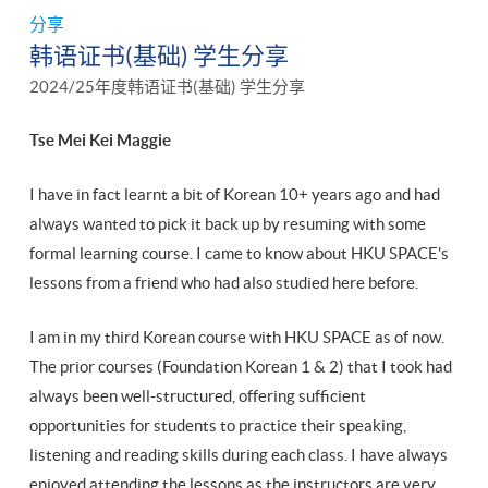
分享
韩语证书(基础) 学生分享
2024/25年度韩语证书(基础) 学生分享
Tse Mei Kei Maggie
I have in fact learnt a bit of Korean 10+ years ago and had
always wanted to pick it back up by resuming with some
formal learning course. I came to know about HKU SPACE's
lessons from a friend who had also studied here before.
I am in my third Korean course with HKU SPACE as of now.
The prior courses (Foundation Korean 1 & 2) that I took had
always been well-structured, offering sufficient
opportunities for students to practice their speaking,
listening and reading skills during each class. I have always
enjoyed attending the lessons as the instructors are very