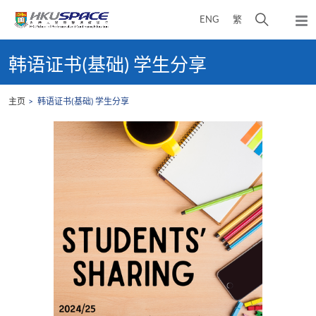
Skip
打
ENG
繁
to
弹
main
开
出
Main
content
搜
主
content
韩语证书(基础) 学生分享
菜
寻
start
单
介
主页
韩语证书(基础) 学生分享
面