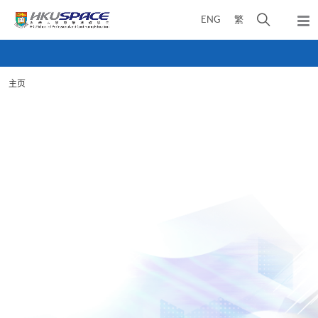
Skip
打
ENG
繁
to
弹
main
开
出
Main
content
搜
主
content
菜
寻
start
单
主页
介
面