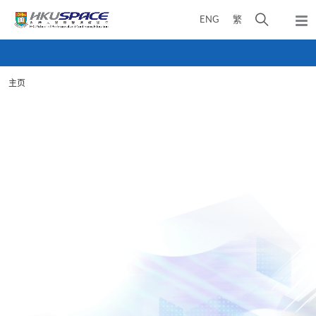
Skip
打
ENG
繁
to
弹
main
开
出
Main
content
搜
主
content
菜
寻
start
单
主页
介
面