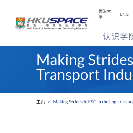
Skip
to
香港大
ENG
main
学
content
认识学
Main
Making Strides 
content
start
Transport Indu
主页
Making Strides in ESG in the Logistics a