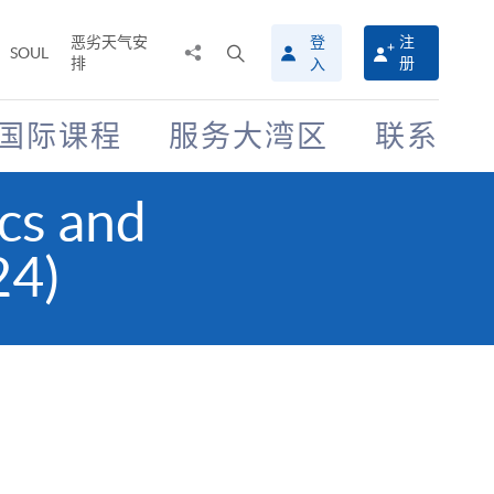
恶劣天气安
登
注
分
打
SOUL
排
册
入
享
开
至
搜
寻
国际课程
服务大湾区
联系
介
面
ics and
24)