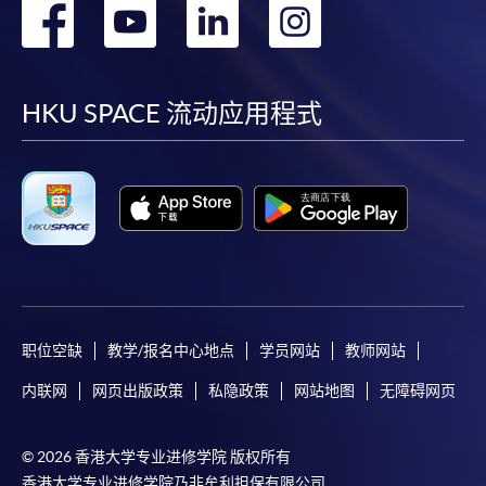
转
转
转
转
到
到
到
到
facebook
youtube
linkedin
instag
HKU SPACE 流动应用程式
职位空缺
教学/报名中心地点
学员网站
教师网站
内联网
网页出版政策
私隐政策
网站地图
无障碍网页
© 2026 香港大学专业进修学院 版权所有
香港大学专业进修学院乃非牟利担保有限公司