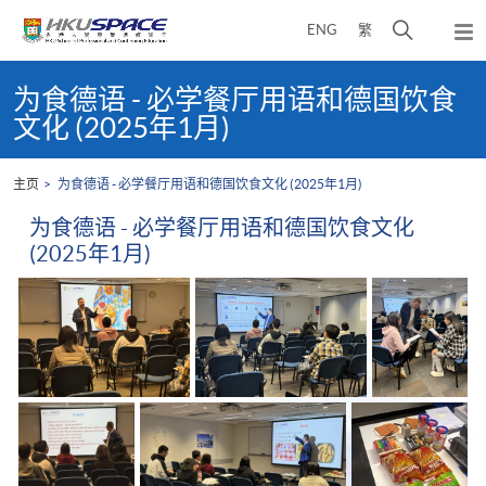
Skip
打
ENG
繁
to
弹
main
开
出
Main
content
搜
主
content
为食德语 - 必学餐厅用语和德国饮食
菜
寻
start
文化 (2025年1月)
单
介
面
主页
为食德语 - 必学餐厅用语和德国饮食文化 (2025年1月)
为食德语 - 必学餐厅用语和德国饮食文化
(2025年1月)