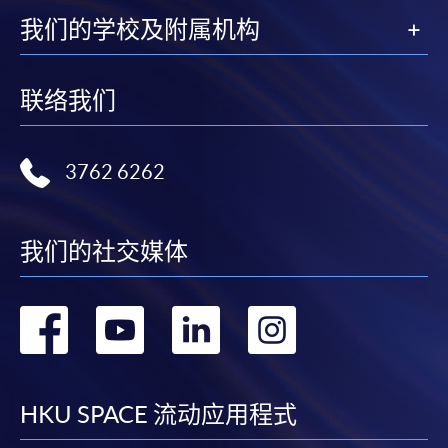
我们的学校及附属机构
联络我们
3762 6262
我们的社交媒体
转
转
转
转
到
到
到
到
facebook
youtube
linkedin
instag
HKU SPACE 流动应用程式