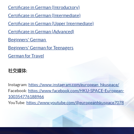
Certificate in German (Introductory)
Certificate in German (Intermediate)
Certificate in German (Upper Intermediate)
Certificate in German (Advanced)
Beginners' German
Beginners' German for Teenagers
German for Travel
社交媒体:
Instagram:
https://www.instagram.com/european_hkuspace/
Facebook:
https://www.facebook.com/HKU-SPACE-European-
100354776188966
YouTube:
https://www.youtube.com/@europeanhkuspace7078