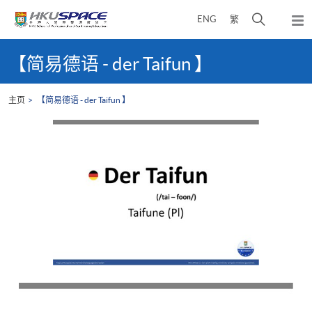
Skip
打
ENG
繁
to
弹
main
开
出
Main
content
搜
主
content
【简易德语 - der Taifun 】
菜
寻
start
单
介
主页
【简易德语 - der Taifun 】
面