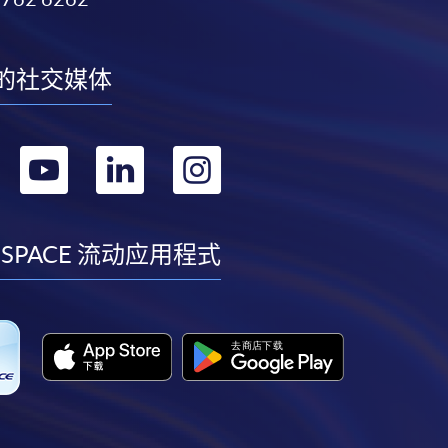
的社交媒体
转
转
转
转
到
到
到
到
facebook
youtube
linkedin
instagram
 SPACE 流动应用程式