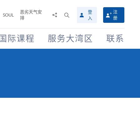
恶劣天气安
登
注
分
打
SOUL
排
册
入
享
开
至
搜
寻
国际课程
服务大湾区
联系
介
面