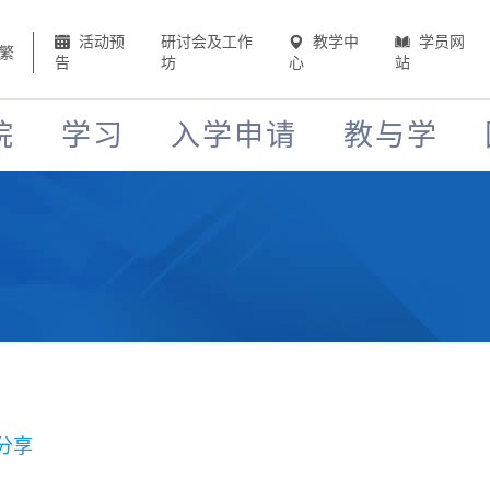
活动预
研讨会及工作
教学中
学员网
繁
告
坊
心
站
院
学习
入学申请
教与学
分享