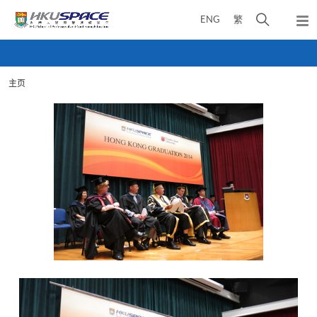
Skip
打
ENG
繁
to
弹
main
开
出
Main
content
搜
主
content
菜
寻
start
单
主页
介
面