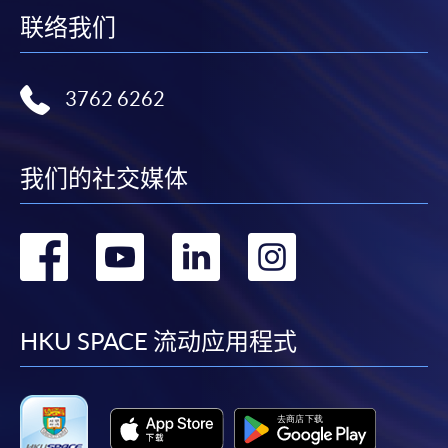
联络我们
3762 6262
我们的社交媒体
转
转
转
转
到
到
到
到
facebook
youtube
linkedin
instag
HKU SPACE 流动应用程式