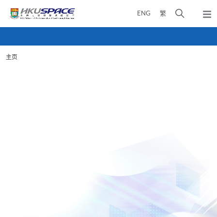
Skip
打
ENG
繁
to
弹
main
开
出
Main
content
搜
主
content
菜
寻
start
单
主页
介
面