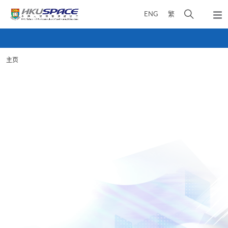
Skip
打
ENG
繁
to
弹
main
开
出
Main
content
搜
主
content
菜
寻
start
单
主页
介
面