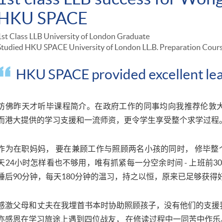
HKU SPACE
1st Class LLB University of London Graduate
Studied HKU SPACE University of London LL.B. Preparation Cour
HKU SPACE provided excellent lea
彷佛昨天才听毕课程简介。在政府工作的同事均向我推荐伦敦大
而港大提供的学习支援和一流师资，更令学生享受整个求学过程
作为在职妈妈， 要在兼顾工作与照顾两名小孩的同时， 修毕
天24小时怎样看也不够用，唯有抓紧每一分空余时间 - 上班前3
睡后90分钟，每天180分钟的温习，持之以恒，原来已足够获得
感激父母和丈夫在我埋首书本时协助照顾孩子，没有他们的支援
亦感恩在学习旅途上遇到四位战友， 在修读过程中一同苦中作乐