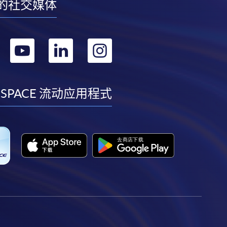
的社交媒体
转
转
转
转
到
到
到
到
facebook
youtube
linkedin
instagram
 SPACE 流动应用程式