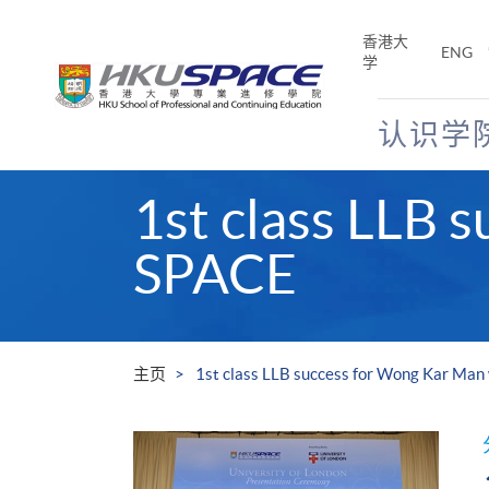
Skip
to
香港大
ENG
main
学
content
认识学
Main
1st class LLB
content
start
SPACE
主页
1st class LLB success for Wong Kar Ma