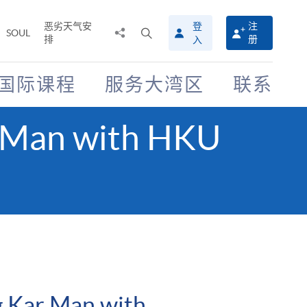
恶劣天气安
登
注
分
打
SOUL
排
册
入
享
开
至
搜
寻
国际课程
服务大湾区
联系
介
面
r Man with HKU
g Kar Man with