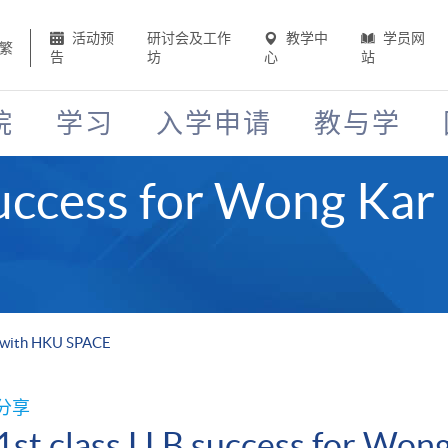
活动预
研讨会及工作
教学中
学员网
繁
告
坊
心
站
院
学习
入学申请
教与学
 success for Wong Ka
n with HKU SPACE
分享
1st class LLB success for Won