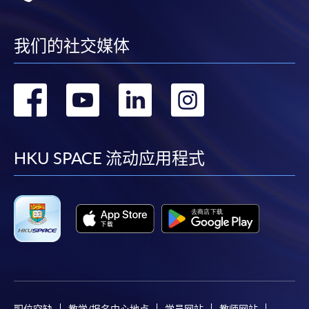
我们的社交媒体
转
转
转
转
到
到
到
到
facebook
youtube
linkedin
instag
HKU SPACE 流动应用程式
职位空缺
教学/报名中心地点
学员网站
教师网站