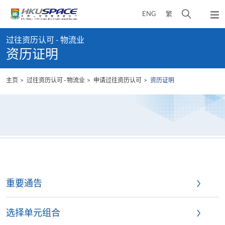
Skip
打
ENG
繁
to
弹
main
开
出
Main
content
搜
主
过往资历认可 - 物流业
content
菜
寻
资历证明
start
单
介
面
主页
过往资历认可 - 物流业
申请过往资历认可
资历证明
重要通告
选择单元组合