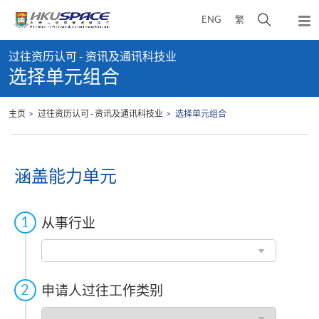
Skip
打
ENG
繁
to
弹
main
开
出
Main
content
搜
主
过往资历认可 - 资讯及通讯科技业
content
菜
寻
选择单元组合
start
单
介
面
主页
过往资历认可 - 资讯及通讯科技业
选择单元组合
涵盖能力单元
从事行业
从
事
行
业
申请人过往工作类别
申