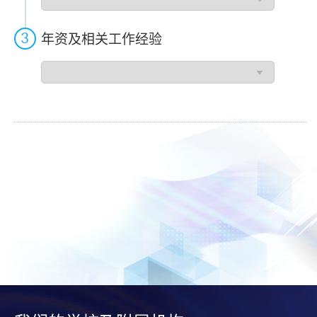
请
人
过
年资及相关工作经验
往
工
年
作
资
类
及
别
相
关
工
作
经
验