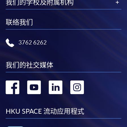
我们的学校及附属机构
联络我们
3762 6262
我们的社交媒体
转
转
转
转
到
到
到
到
facebook
youtube
linkedin
instag
HKU SPACE 流动应用程式