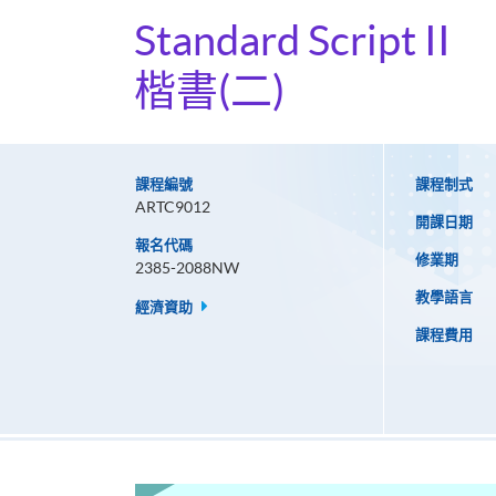
Standard Script II
楷書(二)
課程編號
課程制式
ARTC9012
開課日期
報名代碼
修業期
2385-2088NW
教學語言
經濟資助
課程費用