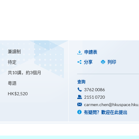
兼讀制
申請表
待定
分享
列印
共10講，約3個月
查詢
粵語
3762 0086
HK$2,520
2151 0720
carmen.chen@hkuspace.hku
有疑問？歡迎在此提出