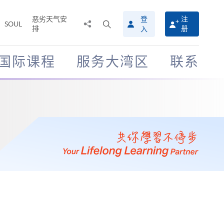
恶劣天气安
登
注
分
打
SOUL
排
册
入
享
开
至
搜
寻
国际课程
服务大湾区
联系
介
面