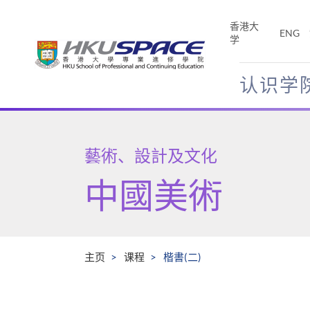
Skip
to
香港大
ENG
main
学
content
认识学
Main
content
start
藝術、設計及文化
中國美術
主页
课程
楷書(二)