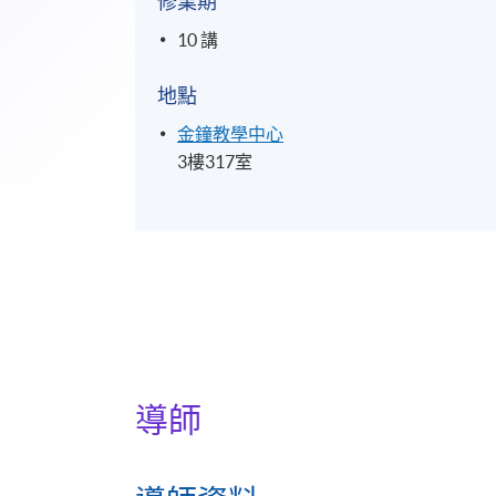
修業期
10 講
地點
金鐘教學中心
3樓317室
導師