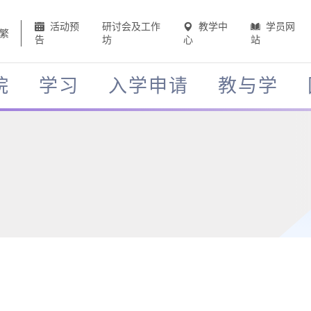
活动预
研讨会及工作
教学中
学员网
繁
告
坊
心
站
院
学习
入学申请
教与学