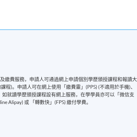
名及繳費服務，申請人可通過網上申請個別學歷頒授課程和報讀
程)。申請人可在網上使用「繳費靈」(PPS) (不適用於手機)、
付方式之外，如就讀學歷頒授課程設有網上服務，在學學員亦可以「微信支
line Alipay) 或 「轉數快」(FPS) 繳付學費。