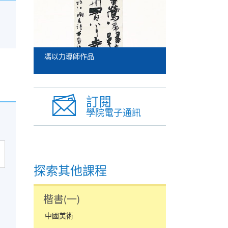
馮以力導師作品
訂閱
學院電子通訊
探索其他課程
楷書(一)
中國美術