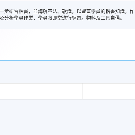
一步研習楷書，並講解章法、款識，以豐富學員的楷書知識，作
及分析學員作業，學員將即堂進行練習。物料及工具自備。
-