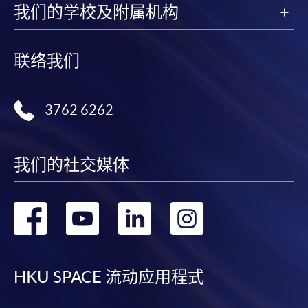
我们的学校及附属机构
联络我们
3762 6262
我们的社交媒体
转
转
转
转
到
到
到
到
facebook
youtube
linkedin
instag
HKU SPACE 流动应用程式