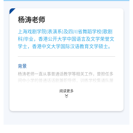
杨涛老师
上海戏剧学院(表演系)及四川省舞蹈学校(歌剧
科)毕业，香港公开大学中国语言及文学荣誉文
学士，香港中文大学国际汉语教育文学硕士。
背景
杨涛老师一直从事普通话教学等相关工作，曾担任多
间中小学的普通话话剧兼职导师，训练学校集诵队屡
获香港校际朗诵节普通话集诵冠军，自2007年起在香
阅读更多
港大学普通话培训测试中心教授普通话朗诵及戏剧课
程；亦曾为亚洲电视多部宣传片、BBC探索频道《天
赐洪水》、《海洋盛宴》、《塞伦盖蒂动物大迁徙》
等纪录片担任普通话解说。杨涛老师考获国家语委普
通话水平测试一级甲等，亦是国家语委普通话水平测
试的测试员。