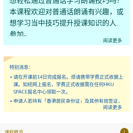
想轻松通过普通话学习朗诵技巧吗？
本课程欢迎对普通话朗诵有兴趣，或
想学习当中技巧提升授课知识的人士
参加。
阅读更多
特别消息：
请在开课前14日完成报名。烦请携带学费正式收据上
课。如经网上报名，学费正式收据需在任何HKU
SPACE报名中心领取一次。
申请人若持有「香港居民身份证」及其他有效签证，
阅读更多
请先自行查明是否能於本地学府修读短期课程，方可
报名。烦请带备身份证明及有效签证亲临本院报名中
心报名。详细资料请浏
览
http://hkuspace.hku.hk/cht/study/admission/how-
课程概览