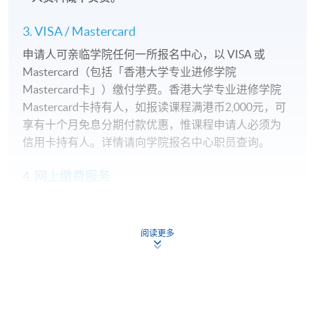
3. VISA / Mastercard
申请人可亲临学院任何一所报名中心，以 VISA 或
Mastercard（包括「香港大学专业进修学院
Mastercard卡」）缴付学费。香港大学专业进修学院
Mastercard卡持有人，如报读课程满港币2,000元，可
享有十个月免息分期付款优惠，惟课程申请人必须为
信用卡持有人。详情请向学院报名中心职员查询。
4. 网上缴费服务
大部份公开招生的课程（以先到先得形式报名）及个
别学历颁授课程提供网上报名/注册服务，申请人可在
网上使用「缴费灵」（不适用於手机）、VISA或
阅读更多
Mastercard缴付有关课程的报名费或学费。除上述支
付方式之外，如就读学历颁授课程设有网上服务，学
员亦可以微信支付（Online WeChat Pay）、支付宝
（Online Alipay）或转数快（FPS）缴付学费，详情请