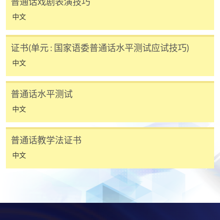
普通话戏剧表演技巧
其他课程，惟学院对特殊情况，可酌情处理。转读申
中文
请一经批准，学员须缴付港币120元手续费。
学院对邮递失误而遗失的支票或本票、付款收据或个
证书(单元 : 国家语委普通话水平测试应试技巧)
人资料，概不负责。
中文
若学员有意申请付款证明书，请把填妥之申请表、贴
上足够邮资的回邮信封、连同划线支票交回本学院。
每张收据申请费用为港币30 元。支票抬头注明「香
普通话水平测试
港大学专业进修学院」。
中文
普通话教学法证书
中文