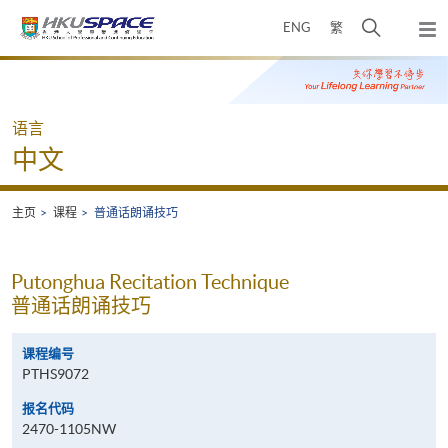
Skip
打
ENG
繁
to
弹
main
开
出
Main
content
搜
主
content
菜
寻
start
单
介
语言
面
中文
主页
课程
普通话朗诵技巧
Putonghua Recitation Technique
普通话朗诵技巧
课程编号
PTHS9072
报名代码
2470-1105NW