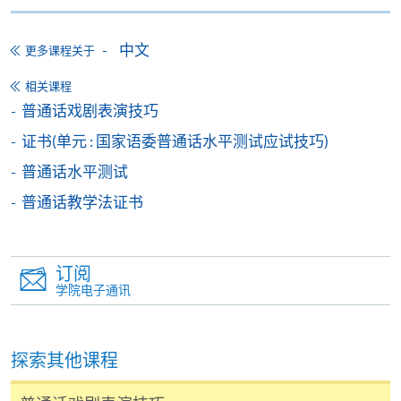
参阅
报名办法 -
网上报名服务
。
中文
更多课程关于
注意事项:
相关课程
普通话戏剧表演技巧
如报读课程将在五个工作天内开课，为免邮递延误报
名程序，建议申请人亲身到学院报名中心报名，并避
证书(单元 : 国家语委普通话水平测试应试技巧)
免使用支票付款。
普通话水平测试
普通话教学法证书
除由学院裁定的特殊情况（例如课程因报名人数不足
而取消）之外，一切已缴费用概不退还。如获学院批
准退还款项，以现金、易办事、微信支付、支付宝、
订阅
支票或缴费灵（只限网上付款）方式缴交之款项，将
学院电子通讯
以支票退款；以信用卡缴交之款项，退款将直接退还
到支付款项时使用的信用卡户口。
除本学院网页所列明的学费外，个别课程或有其他额
探索其他课程
外收费，详情请联络有关学科职员。
学费及学额不得转让他人。一经取录，学员不得转读