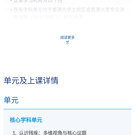
正常学习时间为12个月
所有学科单元均于香港大学主校区或香港大学专业进
修学院（HKU SPACE）校区授课
报名代码
2465-LW036A
阅读更多
现时接受报名
日期 / 时间
单元及上课详情
逢周一、周四、周日， -
单元
地点
上水教学中心
核心学科单元
金钟教学中心
认识残疾：多维视角与核心议题