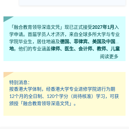
将探讨强制举报责任与家庭实际困境之间的交集——尤其关
注照顾有特殊教育需要（SEN）儿童（例如专注力不足／过
度活跃症或自闭症）的家长及照顾者。这些儿童因压力或刺
激而出现的行为或情绪问题，有时可能被误解为受虐迹象。
我们将深入探讨照顾者所承受的压力，以及法律适用性所带
来的影响与反思。 我们将讨论： 「怀疑受虐」的举报门槛在
「融合教育领导深造文凭」现已正式接受
2027
年
1
月
入
日常实务中如何运作； 照顾者对被误报的合理担忧，以及相
学申请。首届学员人才济济，来自全球多所大学与专业
应设置保障机制的必要性； 倡议界呼吁在守法合规之外，加
强预防性及针对性支援，包括家长培训、经济津贴及社区暂
学院毕业生，居住地遍及
德国、菲律宾、美国及中国内
托服务，以更有效地保护弱势家庭。 语言 : 英语、辅以中文
地
。他们的专业涵盖
律师、医生、会计师、教师、儿童
养护专家、金融专才、企业家，以及中高阶管理人员
，
阅读更多
为学习社群带来了丰富多元的视角。欢迎您加入新一期
课程。
特别消息：
按香港大学体制，经香港大学专业进修学院进行为期
12个月的全日制、120个学分（尚待核准）学习，可获
颁授「融合教育领导深造文凭」。