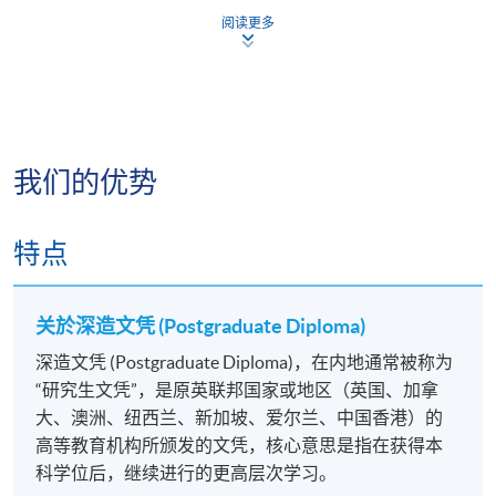
学术
阅读更多
学员修毕课程，上课出席率达70%或以上，并通过评核
取得合格成绩，可按香港大学体制，经香港大学专业
进修学院获准颁授
「融合教育领导深造文凭」
。
我们的优势
上课详情
特点
所有课程（除「综合能力单元」外）将於星期日上下
关於深造文凭 (Postgraduate Diploma)
午和星期一晚上进行。
深造文凭 (Postgraduate Diploma)，在内地通常被称为
“研究生文凭”，是原英联邦国家或地区（英国、加拿
大、澳洲、纽西兰、新加坡、爱尔兰、中国香港）的
高等教育机构所颁发的文凭，核心意思是指在获得本
科学位后，继续进行的更高层次学习。