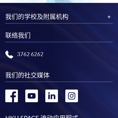
2. 支票或银行本票
如以划线支票或银行本票缴付，抬头请注明「香港大
我们的学校及附属机构
学专业进修学院」。支票背面请写上课程名称及申请
人姓名。 阁下可：
联络我们
亲临学院各报名中心递交划线支票、报名表格及有关
证明文件；
3762 6262
或可将上述文件一并寄交各报名中心，信封上请注明
「报读课程」，惟学院对邮递失误而遗失的支票及个
人资料概不负责。
我们的社交媒体
3. VISA / Mastercard
转
转
转
转
申请人可亲临学院任何一所报名中心，以 VISA 或
Mastercard（包括「香港大学专业进修学院
到
到
到
到
Mastercard卡」）缴付学费。香港大学专业进修学院
Mastercard卡持有人，如报读课程满港币2,000元，可
享有十个月免息分期付款优惠，惟课程申请人必须为