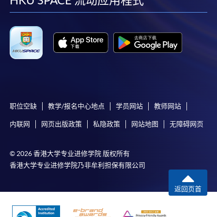
facebook
youtube
linkedin
instag
HKU SPACE 流动应用程式
信用卡持有人。详情请向学院报名中心职员查询。
4. 网上缴费服务
大部份公开招生的课程（以先到先得形式报名）及个
别学历颁授课程提供网上报名/注册服务，申请人可在
网上使用「缴费灵」（不适用於手机）、VISA或
Mastercard缴付有关课程的报名费或学费。除上述支
付方式之外，如就读学历颁授课程设有网上服务，学
职位空缺
教学/报名中心地点
学员网站
教师网站
员亦可以微信支付（Online WeChat Pay）、支付宝
（Online Alipay）或转数快（FPS）缴付学费，详情请
内联网
网页出版政策
私隐政策
网站地图
无障碍网页
参阅
报名办法 -
网上报名服务
。
© 2026 香港大学专业进修学院 版权所有
注意事项:
香港大学专业进修学院乃非牟利担保有限公司
返回页首
如报读课程将在五个工作天内开课，为免邮递延误报
名程序，建议申请人亲身到学院报名中心报名，并避