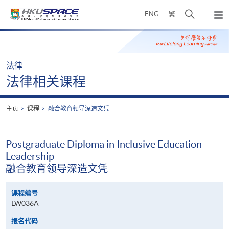
Skip
打
ENG
繁
to
弹
main
开
出
Main
content
搜
主
content
菜
寻
start
单
介
法律
面
法律相关课程
主页
课程
融合教育领导深造文凭
Postgraduate Diploma in Inclusive Education
Leadership
融合教育领导深造文凭
课程编号
LW036A
报名代码