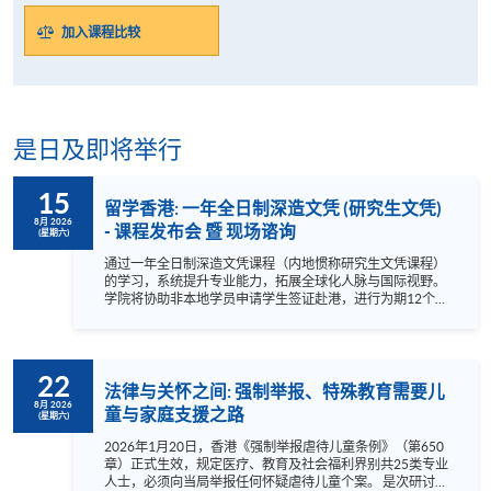
加入课程比较
是日及即将举行
15
留学香港: 一年全日制深造文凭 (研究生文凭)
8月 2026
- 课程发布会 暨 现场谘询
(星期六)
通过一年全日制深造文凭课程（内地惯称研究生文凭课程）
的学习，系统提升专业能力，拓展全球化人脉与国际视野。
学院将协助非本地学员申请学生签证赴港，进行为期12个月
的全日制学习。 成功修毕课程及通过考核的学生，可依香港
大学体制，经香港大学专业进修学院授予相关学历，学历广
受国际认可。 14:00 - 14:30 登记入场 普通话 14:30 - 15:45
学院及课程介绍 15:45 - 17:00 现场谘询 金融科技及法规深造
22
文凭 (Postgraduate Diploma in FinTech and Legal
法律与关怀之间: 强制举报、特殊教育需要儿
Regulations) 财务及法律深造文凭 (Postgraduate Diploma in
8月 2026
童与家庭支援之路
(星期六)
Finance and Law) 企业风险管理深造文凭 (Postgraduate
Diploma in Enterprise Ri...
2026年1月20日，香港《强制举报虐待儿童条例》（第650
章）正式生效，规定医疗、教育及社会福利界别共25类专业
人士，必须向当局举报任何怀疑虐待儿童个案。 是次研讨会