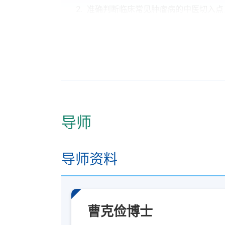
准确判断临床常见肿瘤病的中医切入点
提出对中医肿瘤学理论或中医肿瘤疗法
通过小组讨论，批判性检讨中医肿瘤学
三.
临床病案研讨
此学科单元的整体学习成效：
导师
施行临床常见肿瘤病的诊断和鉴别诊断
运用中医疗法治疗常见肿瘤疾病；
独立处理临床肿瘤病例，提出及时、有
导师资料
学员修毕课程，上课出席率达80
%或以上，
曹克俭博士
香港大学专业进修学院颁授「中医学深造证