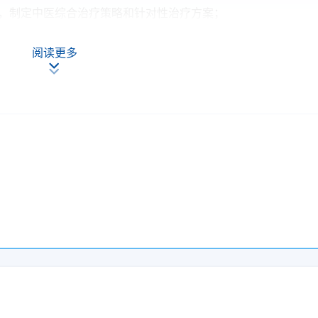
，制定中医综合治疗策略和针对性治疗方案；
的个人见解；
阅读更多
在整体医疗系统中的作用和优势。
，书写完整中医肿瘤病历；
效的治疗策略及方法。
通过所有考核及考试，并取得合格成绩，可按香港大学体制，经
书（肿瘤学）」学衔。