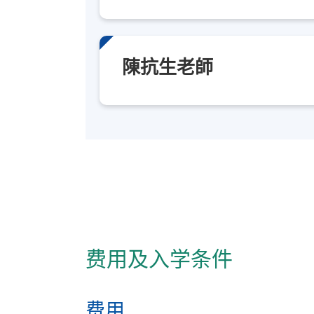
"如何发挥中医中药治疗癌症优势更好地为
陳抗生老師
得到了中医业内人士的欢迎与认同，希望通
曹克俭博士
报名代码
2445-CM057A
日期 / 时间
逢周三，7:00pm - 10:00pm
费用及入学条件
修业期
一年兼读制
费用