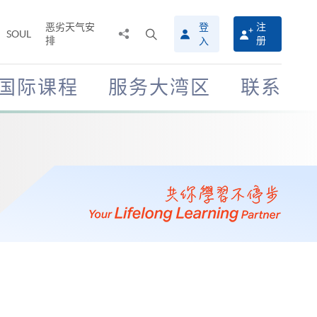
恶劣天气安
登
注
分
打
SOUL
排
册
入
享
开
至
搜
寻
国际课程
服务大湾区
联系
介
面