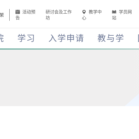
活动预
研讨会及工作
教学中
学员网
繁
告
坊
心
站
院
学习
入学申请
教与学