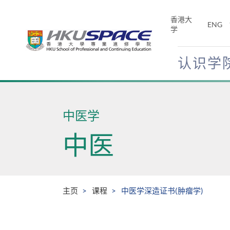
Skip
to
香港大
ENG
main
学
content
认识学
Main
content
start
中医学
中医
主页
课程
中医学深造证书(肿瘤学)