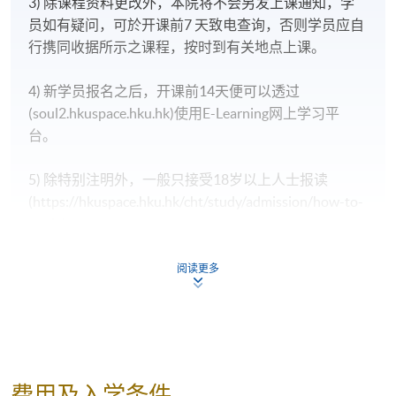
3) 除课程资料更改外，本院将不会另发上课通知，学
员如有疑问，可於开课前7 天致电查询，否则学员应自
行携同收据所示之课程，按时到有关地点上课。
4) 新学员报名之后，开课前14天便可以透过
(soul2.hkuspace.hku.hk)使用E-Learning网上学习平
台。
5) 除特别注明外，一般只接受18岁以上人士报读
(https://hkuspace.hku.hk/cht/study/admission/how-to-
apply)；
6) 非本地申请人报名时须出示有效签证之正本，方可
阅读更多
报名，详细资料请浏览
http://hkuspace.hku.hk/cht/study/admission/how-to-
apply
学员会在课程会於开课前5-7天，收到学院通知是否成
费用及入学条件