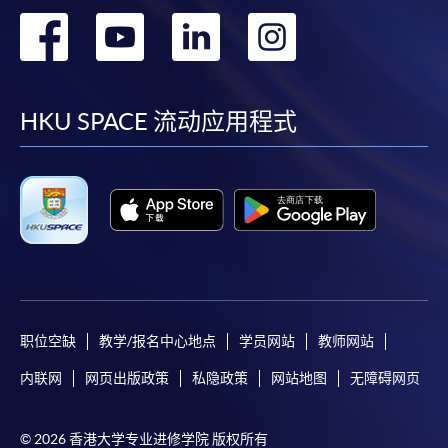
转
转
转
转
到
到
到
到
facebook
youtube
linkedin
instag
HKU SPACE 流动应用程式
职位空缺
教学/报名中心地点
学员网站
教师网站
内联网
网页出版政策
私隐政策
网站地图
无障碍网页
© 2026 香港大学专业进修学院 版权所有