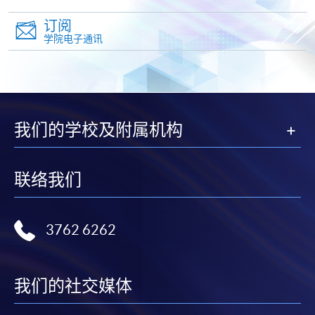
支票或缴费灵（只限网上付款）方式缴交之款项，将
订阅
以支票退款；以信用卡缴交之款项，退款将直接退还
学院电子通讯
到支付款项时使用的信用卡户口。
除本学院网页所列明的学费外，个别课程或有其他额
外收费，详情请联络有关学科职员。
学费及学额不得转让他人。一经取录，学员不得转读
我们的学校及附属机构
其他课程，惟学院对特殊情况，可酌情处理。转读申
请一经批准，学员须缴付港币120元手续费。
学院对邮递失误而遗失的支票或本票、付款收据或个
联络我们
人资料，概不负责。
若学员有意申请付款证明书，请把填妥之申请表、贴
上足够邮资的回邮信封、连同划线支票交回本学院。
3762 6262
每张收据申请费用为港币30 元。支票抬头注明「香
港大学专业进修学院」。
我们的社交媒体