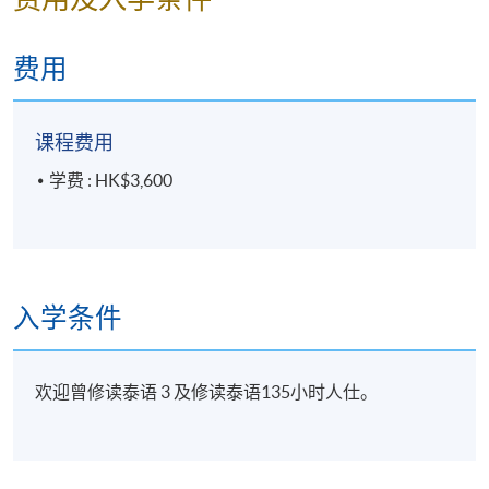
功开班。如成功开班, 学员可由收到讯息当天起於办公
时间内，逢星期一至五，10:00am-12:30pm 及
2:00pm-6:00pm (星期六、日及公众假期休息)；到泰语
费用
组办公室取书 (香港北角英皇道250号北角城中心11
楼，炮台山港铁站B出口)。
课程费用
课程进度表及上课连结会於开课前经SOUL2.0网上学习
学费 : HK$3,600
平台公布，敬请留意。
截止報名日期: 10月19日
报名代码
2050-3830NW
入学条件
时间
逢周四，2:00-4:30pm
地点
SOUL2.0網上學習系統
导师
吳女仕(Ms Kittiporn) （18講45小時 - 每課 2.5
欢迎曾修读泰语 3 及修读泰语135小时人仕。
小時）