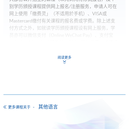
别学历颁授课程提供网上报名/注册服务，申请人可在
网上使用「缴费灵」（不适用於手机）、VISA或
Mastercard缴付有关课程的报名费或学费。除上述支
付方式之外，如就读学历颁授课程设有网上服务，学
员亦可以微信支付（Online WeChat Pay）、支付宝
（Online Alipay）或转数快（FPS）缴付学费，详情请
参阅
报名办法 -
网上报名服务
。
阅读更多
注意事项:
如报读课程将在五个工作天内开课，为免邮递延误报
名程序，建议申请人亲身到学院报名中心报名，并避
免使用支票付款。
其他语言
更多课程关于
除由学院裁定的特殊情况（例如课程因报名人数不足
而取消）之外，一切已缴费用概不退还。如获学院批
准退还款项，以现金、易办事、微信支付、支付宝、