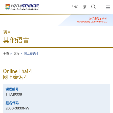
Skip
打
ENG
繁
to
弹
main
开
出
Main
content
搜
主
content
菜
寻
start
单
介
语言
面
其他语言
主页
课程
网上泰语 4
Online Thai 4
网上泰语 4
课程编号
THAI9008
报名代码
2050-3830NW