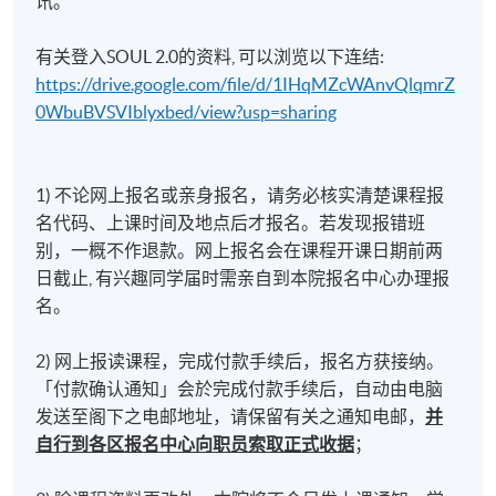
讯。
有关登入SOUL 2.0的资料, 可以浏览以下连结:
https://drive.google.com/file/d/1IHqMZcWAnvQlqmrZ
0WbuBVSVIblyxbed/view?usp=sharing
1) 不论网上报名或亲身报名，请务必核实清楚课程报
名代码、上课时间及地点后才报名。若发现报错班
别，一概不作退款。网上报名会在课程开课日期前两
日截止, 有兴趣同学届时需亲自到本院报名中心办理报
名。
2) 网上报读课程，完成付款手续后，报名方获接纳。
「付款确认通知」会於完成付款手续后，自动由电脑
发送至阁下之电邮地址，请保留有关之通知电邮，
并
自行到各区报名中心向职员索取正式收据
；