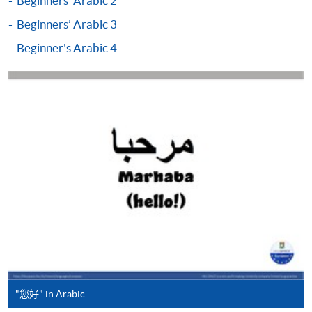
Beginners' Arabic 2
除由学院裁定的特殊情况（例如课程因报名人数不足
Beginners’ Arabic 3
而取消）之外，一切已缴费用概不退还。如获学院批
准退还款项，以现金、易办事、微信支付、支付宝、
Beginner's Arabic 4
支票或缴费灵（只限网上付款）方式缴交之款项，将
以支票退款；以信用卡缴交之款项，退款将直接退还
到支付款项时使用的信用卡户口。
除本学院网页所列明的学费外，个别课程或有其他额
外收费，详情请联络有关学科职员。
学费及学额不得转让他人。一经取录，学员不得转读
其他课程，惟学院对特殊情况，可酌情处理。转读申
请一经批准，学员须缴付港币120元手续费。
学院对邮递失误而遗失的支票或本票、付款收据或个
人资料，概不负责。
若学员有意申请付款证明书，请把填妥之申请表、贴
上足够邮资的回邮信封、连同划线支票交回本学院。
每张收据申请费用为港币30 元。支票抬头注明「香
"您好" in Arabic
港大学专业进修学院」。