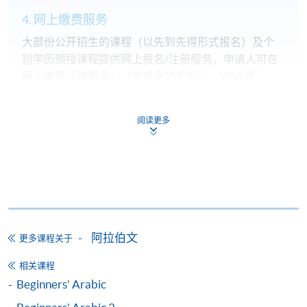
4. 网上缴费服务
大部份公开招生的课程（以先到先得形式报名）及个
别学历颁授课程提供网上报名/注册服务，申请人可在
网上使用「缴费灵」（不适用於手机）、VISA或
Mastercard缴付有关课程的报名费或学费。除上述支
付方式之外，如就读学历颁授课程设有网上服务，学
阅读更多
员亦可以微信支付（Online WeChat Pay）、支付宝
（Online Alipay）或转数快（FPS）缴付学费，详情请
参阅
报名办法 -
网上报名服务
。
注意事项:
阿拉伯文
更多课程关于
如报读课程将在五个工作天内开课，为免邮递延误报
名程序，建议申请人亲身到学院报名中心报名，并避
相关课程
免使用支票付款。
Beginners' Arabic