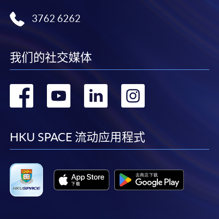
3762 6262
我们的社交媒体
转
转
转
转
到
到
到
到
facebook
youtube
linkedin
instag
HKU SPACE 流动应用程式