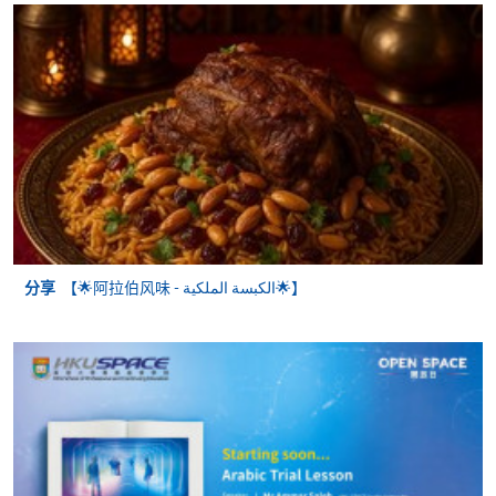
分享
【🌟阿拉伯风味 - الكبسة الملكية‎🌟】