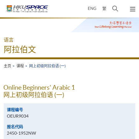
Skip
打
ENG
繁
to
弹
main
开
出
Main
content
搜
主
content
菜
寻
start
单
介
语言
面
阿拉伯文
主页
课程
网上初级阿拉伯语 (一)
Online Beginners' Arabic 1
网上初级阿拉伯语 (一)
课程编号
OEUR9034
报名代码
2450-1952NW