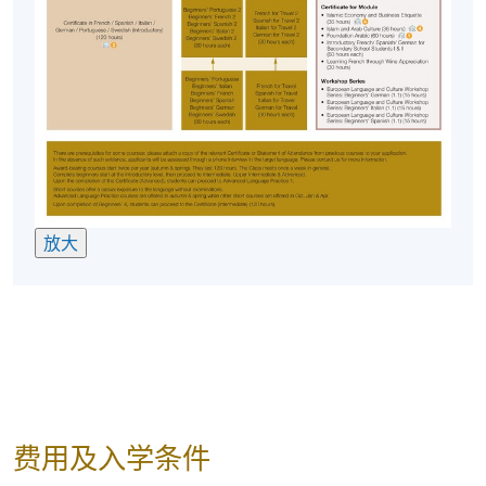
地点
online ZOOM
现时接受报名
修业期
15 讲
每讲2小时
放大
费用及入学条件