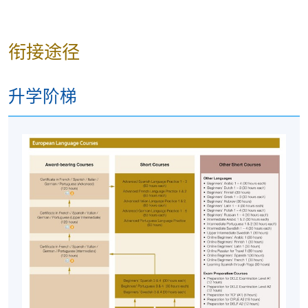
名代码，上课时间及地点
后才报名；若发现报错班
别，请立刻通知本校。
若您於开课前一星期内报名，请立刻联系本部门以
衔接途径
作跟进
。除课程资料更改外，本院将不会另发上课
通知，学员须按时到指定地点上课。
升学阶梯
开课前约一星期，学员会收到一封电子邮件，其中
包含详细的课程安排和重要事项
，所有课程材料将
在第一堂课中提供。
若因报读人数不足而取消课程，本院将安排退款；
但在其他情况下，则
不设退款，学员也不能转至其
他班别或课程
。
若个别学员缺席，本院将不提供补课或其他安排。
报名代码
2450-1952NW
开课日期
2026年10月13日 (星期二)
时间
7:00pm - 9:00pm