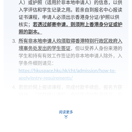
人）或护照（适用於非本地申请人）的信息，以供
入学评估和学生记录之用。若亲自到报名中心报读
证书课程，申请人必须出示香港身分证/护照以供
核实；
若透过邮寄申请，则须附上香港身分证或护
照的副本。
所有非本地申请人均须取得香港特别行政区政府入
境事务处发出的学生签证
，但以受养人身份来港的
学生和持有有效工作签证的非本地申请人除外，入
学条件细则请见：
https://hkuspace.hku.hk/cht/admission/how-to-
apply/entry-requirements/
若您於网上报读课程，完成付款手续后，报名方获
接纳。「付款确认通知」会於完成付款手续后，自
动由电脑发送至阁下之电邮地址，
请保留有关之通
知电邮，并自行到各区报名中心向职员索取正式收
阅读更多
据
；
不论亲身报名或网上报名，请务必
核实清楚课程报