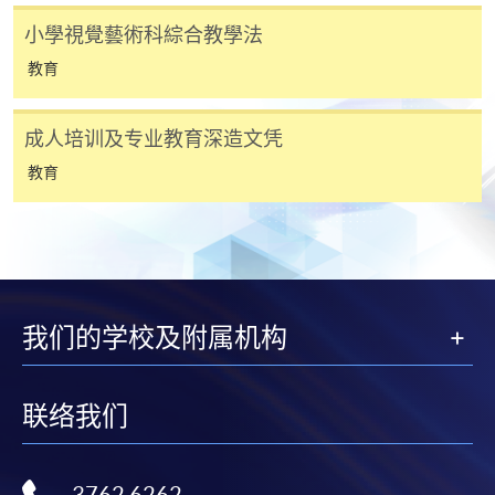
人或報名中心。
小學視覺藝術科綜合教學法
教育
課程/科目報名注意事項:
選用網上報名服務必須在已接駁互聯網及支援
成人培训及专业教育深造文凭
JavaScript程式瀏覽器的電腦上進行。建議選用
教育
Google Chrome瀏覽器。
申請人不應閒置申請超過10分鐘。否則，申請人
必須重新開始整個申請程序。
網上報名只支援「提早報讀優惠」。如需享用其他
報讀優惠，請親臨學院的報名中心報名。
我们的学校及附属机构
在網上報名過程中，由於提交課程申請和付款在系
統處理上為兩個不同的程序，成功付款並不保證成
功被獲取錄。任何不成功的申請，課程組職員將儘
联络我们
快與 閣下聯絡。
申請人應注意，不論親身或網上報讀，相同的課
程/科目只可提交一次申請。
3762 6262