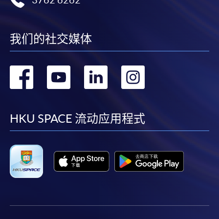
在網上報名過程中，付款成功後，網頁將顯示付款
確認。另外，確認電子郵件亦會發送到 閣下的電
子郵件帳戶。請保留確定回條作日後查詢用途。
我们的社交媒体
除特殊情況(例如課程因報名人數不足而被取消)及
法例規定外，一切已繳費用，概不退還。
转
转
转
转
如須甄選入學，則正式收據並不可作為 閣下已獲
取錄的證明。學院將在截止報名日期後儘快通知申
到
到
到
到
請者是否獲取錄。落選的申請人將獲退還已繳交的
學費。
facebook
youtube
linkedin
instag
HKU SPACE 流动应用程式
免責聲明
本學院為學院開設的其中一些課程提供在線服務的平台。雖然
本學院會力求在有關網頁上刊載的資訊正確和合時，但本學院
卻不能為這些資訊作出任何明確或隱含的保證。本學院尤其不