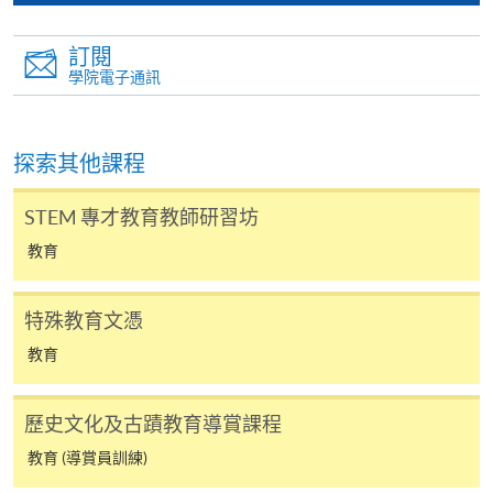
申請學歷頒授及專業課程可能需要其他資料，報名
訂閱
表可向報名中心或有關課程負責人索取。填妥申請
學院電子通訊
表格後，請連同報名費/學費以及所需證明文件親
往報名中心或以郵遞方式遞交。
探索其他課程
報讀同一學歷頒授課程內其他單元
STEM 專才教育教師研習坊
教育
​學院為學歷頒授課程特設「註冊及學費通知」，適
用於一般學歷頒授課程。
特殊教育文憑
課程負責人會為學員送上「註冊及學費通知」
教育
(「通知」)，請填妥有關「通知」，並親往報名中
心或以郵遞方式，遞交「通知」及繳交所需費用。
歷史文化及古蹟教育導賞課程
有關繳費詳情，請參閱
付款方法
。如對報名程序有任
教育 (導賞員訓練)
何疑問，請詳閱個別課程資料，或聯絡有關課程負責