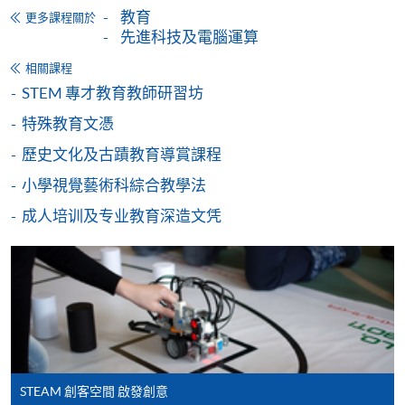
教育
更多課程關於
先進科技及電腦運算
網上支付可通過「繳費靈」(PPS) (不適用於手機)、
VISA 或 Mastercard、「微信支付」(Online WeChat
相關課程
Pay) 、「支付寶」(Online Alipay) 或 「轉數快」(FPS)
STEM 專才教育教師研習坊
繳付學費。
特殊教育文憑
歷史文化及古蹟教育導賞課程
小學視覺藝術科綜合教學法
親身報名/郵遞
成人培训及专业教育深造文凭
報讀新課程
凡以「先到先得」為取錄方式的課程，請填妥
SF26報名表，親往
報名中心
或以郵遞方式連同學
費以及所需證明文件呈交。
[
下載報名表SF26
]
STEAM 創客空間 啟發創意