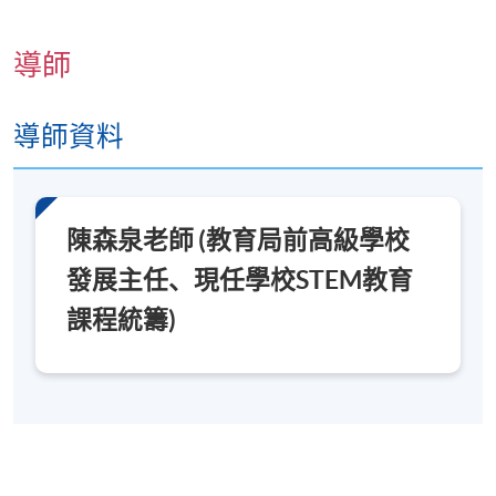
創客教育工作坊
報名代碼
2250-2796NW
導師
導師資料
日期 / 時間
逢周六，2:30pm - 5:30pm (3堂，合共9小時)
在電腦室及工作室上課
陳森泉老師 (教育局前高級學校
發展主任、現任學校STEM教育
修業期
課程統籌)
3 講
地點
香港大學專業進修學院教學中心 ( 北角 / 炮台山 / 銅
鑼灣 )