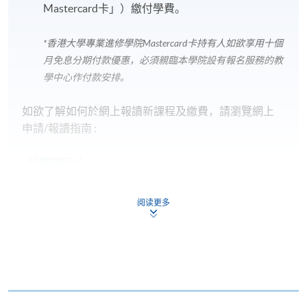
Mastercard卡」）繳付學費。
*香港大學專業進修學院Mastercard卡
持有人如欲享用十個
月免息分期付款優惠，必須親臨本學院設有報名服務的教
學中心作付款安排。
如欲了解如何於網上報讀新課程及繳費，請瀏覽網上
申請/報讀指南 :
-
短期課程
-
個別學歷頒授課程
阅读更多
報讀同一學歷頒授課程內其他單元
個別課程為須報讀同一學歷頒授課程及其他單元或繳
交下期學費的學員，提供網上服務，如學員就讀的課
程設有此服務，課程負責人會通知學員有關程序。