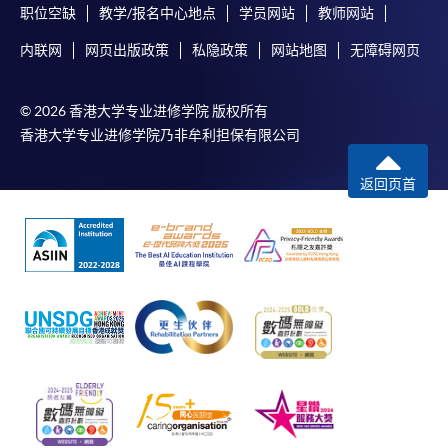
會保證下列各項：資訊並無侵犯版權，資訊可安全使用、資訊
职位空缺
教学/报名中心地点
学员网站
教师网站
準確、資訊適合任何目的、資訊不含電腦病毒等。
内联网
网页出版政策
私隐政策
网站地图
无障碍网页
本學院（包括其僱員及附屬機構）對你在網上付款而由下列原
因所導致的任何損失，一概不負責；上述原因包括：（1）由
© 2026 香港大学专业进修学院 版权所有
付款銀行或獨立商戶因為付款的網關在處理付款的信用卡、付
香港大学专业进修学院乃非牟利担保有限公司
款卡、智能卡或其他付款的設施時出現任何信息或資訊傳送的
失誤、延誤、中斷、中止、或限制（2）從付款的網關傳送而
返回页首
來的任何信息或資訊中出現的疏忽、錯誤、誤差或遺漏；
（3）付款的網關在完成網上付款時出現的故障、失靈、或失
誤；（4）任何由付款的網關引起或與付款的網關相關的原
因，包括未獲授權進入、資料傳送的改動、任何非法行為等。
以上中文本純作參考之用，如內容與英文版本有任何歧義，一
切以英文版本為準。