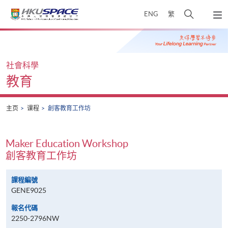
Skip
打
ENG
繁
to
弹
main
开
出
Main
content
搜
主
content
菜
寻
start
单
介
社會科學
面
教育
主页
课程
創客教育工作坊
Maker Education Workshop
創客教育工作坊
課程編號
GENE9025
報名代碼
2250-2796NW