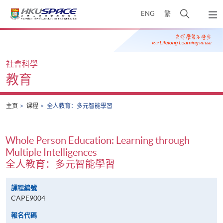
Skip
打
ENG
繁
to
弹
main
开
出
Main
content
搜
主
content
菜
寻
start
单
介
社會科學
面
教育
主页
课程
全人教育：多元智能學習
Whole Person Education: Learning through
Multiple Intelligences
全人教育：多元智能學習
課程編號
CAPE9004
報名代碼