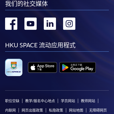
我们的社交媒体
必須重新開始整個申請程序。
網上報名只支援「提早報讀優惠」。如需享用其他
報讀優惠，請親臨學院的報名中心報名。
转
转
转
转
在網上報名過程中，由於提交課程申請和付款在系
到
到
到
到
統處理上為兩個不同的程序，成功付款並不保證成
功被獲取錄。任何不成功的申請，課程組職員將儘
facebook
youtube
linkedin
instag
HKU SPACE 流动应用程式
快與 閣下聯絡。
申請人應注意，不論親身或網上報讀，相同的課
程/科目只可提交一次申請。
在網上報名過程中，付款成功後，網頁將顯示付款
確認。另外，確認電子郵件亦會發送到 閣下的電
子郵件帳戶。請保留確定回條作日後查詢用途。
除特殊情況(例如課程因報名人數不足而被取消)及
法例規定外，一切已繳費用，概不退還。
职位空缺
教学/报名中心地点
学员网站
教师网站
如須甄選入學，則正式收據並不可作為 閣下已獲
取錄的證明。學院將在截止報名日期後儘快通知申
内联网
网页出版政策
私隐政策
网站地图
无障碍网页