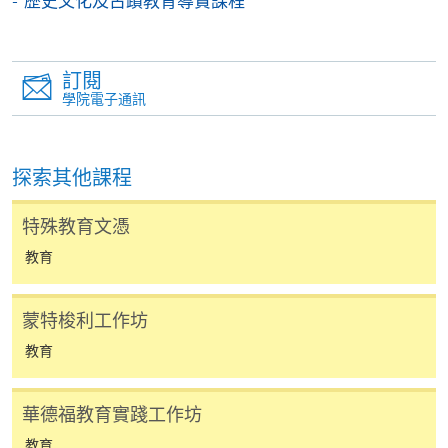
歷史文化及古蹟教育導賞課程
親身報名/郵遞
報讀新課程
訂閱
學院電子通訊
凡以「先到先得」為取錄方式的課程，請填妥
SF26報名表，親往
報名中心
或以郵遞方式連同學
費以及所需證明文件呈交。
探索其他課程
特殊教育文憑
[
下載報名表SF26
]
教育
申請學歷頒授及專業課程可能需要其他資料，報名
表可向報名中心或有關課程負責人索取。填妥申請
蒙特梭利工作坊
表格後，請連同報名費/學費以及所需證明文件親
往報名中心或以郵遞方式遞交。
教育
華德福教育實踐工作坊
報讀同一學歷頒授課程內其他單元
教育