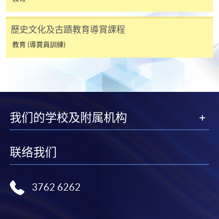
​學院為學歷頒授課程特設「註冊及學費通知」，適
用於一般學歷頒授課程。
歷史文化及古蹟教育導賞課程
教育 (導賞員訓練)
課程負責人會為學員送上「註冊及學費通知」
(「通知」)，請填妥有關「通知」，並親往報名中
心或以郵遞方式，遞交「通知」及繳交所需費用。
有關繳費詳情，請參閱
付款方法
。如對報名程序有任
何疑問，請詳閱個別課程資料，或聯絡有關課程負責
我们的学校及附属机构
人或報名中心。
联络我们
課程/科目報名注意事項:
選用網上報名服務必須在已接駁互聯網及支援
JavaScript程式瀏覽器的電腦上進行。建議選用
3762 6262
Google Chrome瀏覽器。
申請人不應閒置申請超過10分鐘。否則，申請人