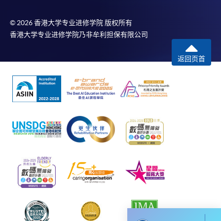
請者是否獲取錄。落選的申請人將獲退還已繳交的
學費。
© 2026 香港大学专业进修学院 版权所有
香港大学专业进修学院乃非牟利担保有限公司
返回页首
免責聲明
本學院為學院開設的其中一些課程提供在線服務的平台。雖然
本學院會力求在有關網頁上刊載的資訊正確和合時，但本學院
卻不能為這些資訊作出任何明確或隱含的保證。本學院尤其不
會保證下列各項：資訊並無侵犯版權，資訊可安全使用、資訊
準確、資訊適合任何目的、資訊不含電腦病毒等。
本學院（包括其僱員及附屬機構）對你在網上付款而由下列原
因所導致的任何損失，一概不負責；上述原因包括：（1）由
付款銀行或獨立商戶因為付款的網關在處理付款的信用卡、付
款卡、智能卡或其他付款的設施時出現任何信息或資訊傳送的
失誤、延誤、中斷、中止、或限制（2）從付款的網關傳送而