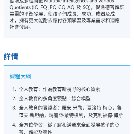
智能及多種商數 Multiple Intelligences and Various
Quotients (IQ, EQ , PQ, CQ, AQ 及 SQ)，促進德智體群
美靈的平衡發展，使孩子們成長、成功、成器及成
才，擁有更大能耐去應付各類學習及專業需求和適應
社會發展。
詳情
課程大綱
全人教育：作為教育新視野的核心質素
全人教育的多角度觀點︰綜合模型
全人教育的實踐者：羅安·米勒，夏洛特·梅心，魯
道夫·斯坦納，瑪麗亞·蒙特梭利，及克利福德·梅斯
全方位學習：從了解和溝通來全面發展孩子的心
智、體能及靈性