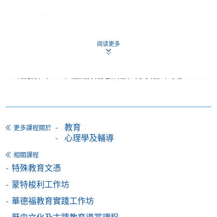
-
短期課程
-
個別學歷頒授課程
阅读更多
報讀同一學歷頒授課程內其他單元
個別課程為須報讀同一學歷頒授課程及其他單元或繳
交下期學費的學員，提供網上服務，如學員就讀的課
程設有此服務，課程負責人會通知學員有關程序。
教育
更多課程關於
心理學及輔導
網上支付可通過「繳費靈」(PPS) (不適用於手機)、
VISA 或 Mastercard、「微信支付」(Online WeChat
相關課程
Pay) 、「支付寶」(Online Alipay) 或 「轉數快」(FPS)
特殊教育文憑
繳付學費。
蒙特梭利工作坊
華德福教育實踐工作坊