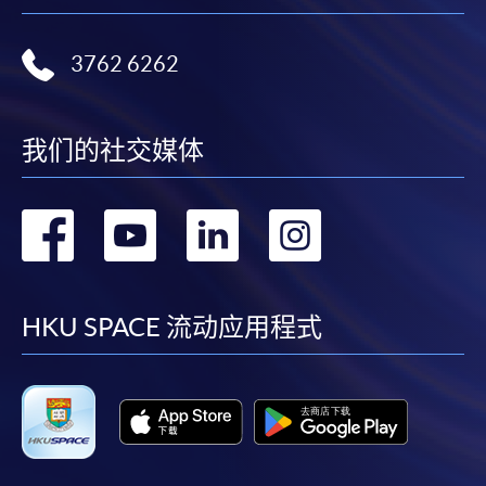
3762 6262
我们的社交媒体
转
转
转
转
到
到
到
到
facebook
youtube
linkedin
instag
HKU SPACE 流动应用程式