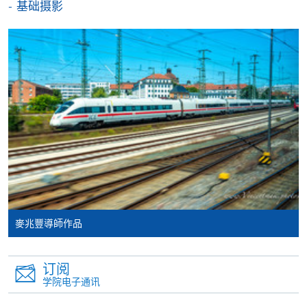
基础摄影
外收费，详情请联络有关学科职员。
学费及学额不得转让他人。一经取录，学员不得转读
其他课程，惟学院对特殊情况，可酌情处理。转读申
请一经批准，学员须缴付港币120元手续费。
学院对邮递失误而遗失的支票或本票、付款收据或个
人资料，概不负责。
若学员有意申请付款证明书，请把填妥之申请表、贴
上足够邮资的回邮信封、连同划线支票交回本学院。
每张收据申请费用为港币30 元。支票抬头注明「香
港大学专业进修学院」。
麥兆豐導師作品
订阅
学院电子通讯