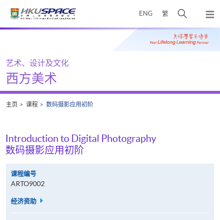
Skip
打
ENG
繁
to
弹
main
开
出
Main
content
搜
主
content
菜
寻
start
单
介
艺术、设计及文化
面
西方美术
主页
课程
数码摄影应用初阶
Introduction to Digital Photography
数码摄影应用初阶
课程编号
ARTO9002
经济资助