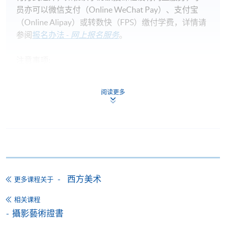
员亦可以微信支付（Online WeChat Pay）、支付宝
（Online Alipay）或转数快（FPS）缴付学费，详情请
参阅
报名办法 -
网上报名服务
。
注意事项:
阅读更多
如报读课程将在五个工作天内开课，为免邮递延误报
名程序，建议申请人亲身到学院报名中心报名，并避
免使用支票付款。
除由学院裁定的特殊情况（例如课程因报名人数不足
而取消）之外，一切已缴费用概不退还。如获学院批
准退还款项，以现金、易办事、微信支付、支付宝、
西方美术
更多课程关于
支票或缴费灵（只限网上付款）方式缴交之款项，将
以支票退款；以信用卡缴交之款项，退款将直接退还
相关课程
到支付款项时使用的信用卡户口。
攝影藝術證書
除本学院网页所列明的学费外，个别课程或有其他额