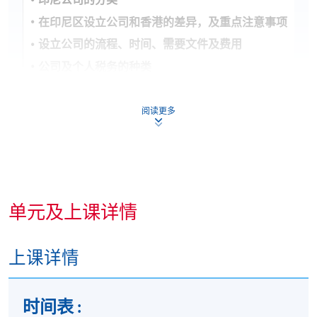
在印尼区设立公司和香港的差异，及重点注意事项
设立公司的流程、时间、需要文件及费用
公司及个人税务的种类
劳动法及招聘的注意重点
商标注册和香港市场的不同方面和注意事项
阅读更多
3. 印尼市场的商业模式
印尼市场的商业模式发展
单元及上课详情
如何制定出有效的商业模式
香港政府资助专项基金 -「发展品牌、升级转型及拓展
专项基金」（BUD专项基金） 及「中小企业市场推广基金」
上课详情
基金)
了解印尼当地的「中介人经济」操作
时间表 :