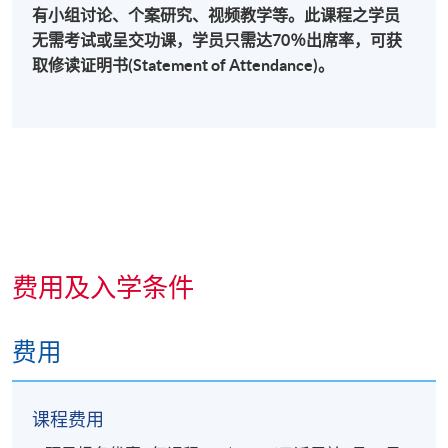
成功及失败案例分享及嘉宾讲座
有小组讨论、个案研究、视频教学等。此课程之学员
无需考试或呈交功课，学员只需达70％出席率，可获
取修读证明书(Statement of Attendance)。
报名代码
2285-2065NW
费用及入学条件
日期 / 时间
费用
逢周六，9:00am - 6:00pm
课程费用
地点