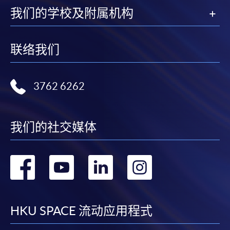
除由学院裁定的特殊情况（例如课程因报名人数不足
我们的学校及附属机构
而取消）之外，一切已缴费用概不退还。如获学院批
准退还款项，以现金、易办事、微信支付、支付宝、
支票或缴费灵（只限网上付款）方式缴交之款项，将
联络我们
以支票退款；以信用卡缴交之款项，退款将直接退还
到支付款项时使用的信用卡户口。
除本学院网页所列明的学费外，个别课程或有其他额
3762 6262
外收费，详情请联络有关学科职员。
学费及学额不得转让他人。一经取录，学员不得转读
我们的社交媒体
其他课程，惟学院对特殊情况，可酌情处理。转读申
请一经批准，学员须缴付港币120元手续费。
学院对邮递失误而遗失的支票或本票、付款收据或个
转
转
转
转
人资料，概不负责。
到
到
到
到
若学员有意申请付款证明书，请把填妥之申请表、贴
上足够邮资的回邮信封、连同划线支票交回本学院。
facebook
youtube
linkedin
instag
HKU SPACE 流动应用程式
每张收据申请费用为港币30 元。支票抬头注明「香
港大学专业进修学院」。