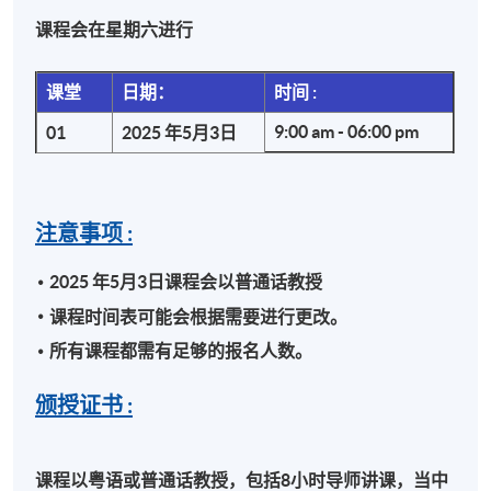
4. 如何策划出海印尼第一步 (Exercise 及互动环节)
课程会在星期六进行
检视现有产品或服务
课堂
日期：
时间 :
分析印尼市场需求和机遇
9:00 am - 06:00 pm
01
2025 年5月3日
法规税务考虑
价格调整
商业模式
注意事项 :
宣传计划
2025 年5月3日课程会以普通话教授
5. 如何制定卓越有效的印尼市场营销计划
课程时间表可能会根据需要进行更改。
所有课程都需有足够的报名人数。
开展Tiktok直播
网红合作要点
颁授证书 :
传统渠道新玩法
如何配合政府资助提高投资回报率(ROI)
课程以粤语或普通话教授，包括8小时导师讲课，当中