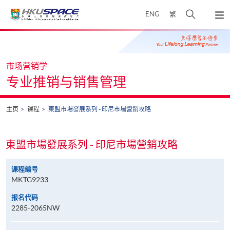
Skip
打
ENG
繁
to
弹
main
开
出
Main
content
搜
主
content
菜
寻
start
单
介
市场营销学
面
专业推销与销售管理
主页
课程
東盟市場發展系列 - 印尼市場營銷攻略
東盟市場發展系列 - 印尼市場營銷攻略
课程编号
MKTG9233
报名代码
2285-2065NW