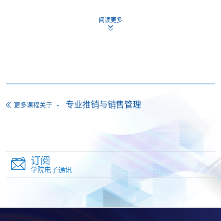
4. 网上缴费服务
阅读更多
大部份公开招生的课程（以先到先得形式报名）及个
别学历颁授课程提供网上报名/注册服务，申请人可在
网上使用「缴费灵」（不适用於手机）、VISA或
Mastercard缴付有关课程的报名费或学费。除上述支
付方式之外，如就读学历颁授课程设有网上服务，学
员亦可以微信支付（Online WeChat Pay）、支付宝
（Online Alipay）或转数快（FPS）缴付学费，详情请
专业推销与销售管理
更多课程关于
参阅
报名办法 -
网上报名服务
。
注意事项:
订阅
学院电子通讯
如报读课程将在五个工作天内开课，为免邮递延误报
名程序，建议申请人亲身到学院报名中心报名，并避
免使用支票付款。