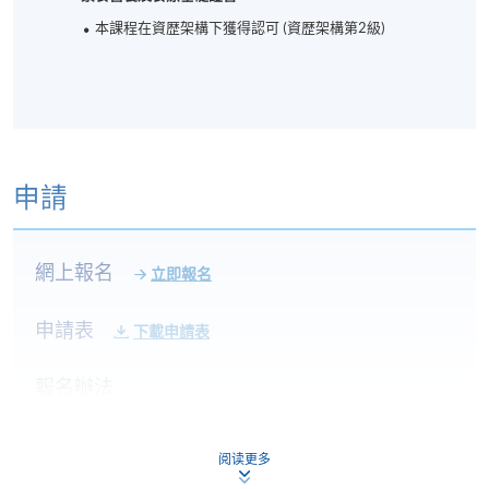
本課程在資歴架構下獲得認可 (資歴架構第2級)
申請
網上報名
立即報名
申請表
下載申請表
報名辦法
網上報名服務
香港大學專業進修學院提供24小時網上報名及繳費服
阅读更多
務，申請人可通過網上申請個別學歷頒授課程和報讀