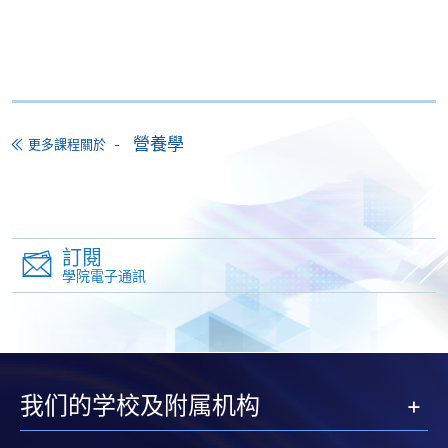
大部份公開招生的課程(以先到先得形式報名的課程)。
申請人可在網上使用「繳費靈」(PPS) (不適用於手
機)、VISA 或 Mastercard。除上述支付方式之外，如就
讀學歷頒授課程設有網上服務，在學學員亦可以「微
信支付」(Online WeChat Pay) 、「支付寶」(Online
營養學
Alipay) 或 「轉數快」(FPS) 繳付學費。
更多課程關於
報讀新課程
訂閱
填寫網上報名表格
學院電子通訊
申請人可按該課程網頁的右上角的
圖示進入網上服務網頁，然
後按照指示填妥網上報名表格。
某些課程須甄選入學，並要求申請人上載課程網頁
我们的学校及附属机构
中指定所須文件(如學歷證明)。系統只支援doc,
docx, jpg 和pdf格式之附件。