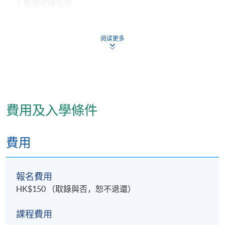
2. 整體成績合格
報名代碼
2390-HS199A
阅读更多
現時接受報名
日期 / 時間
費用及入學條件
逢周三，6:45pm - 9:45pm
修業期
費用
4個月
報名費用
地點
HK$150 （取錄與否，恕不退還）
香港大學專業進修學院教學中心 (銅鑼灣/炮台山/北
角)
課程費用