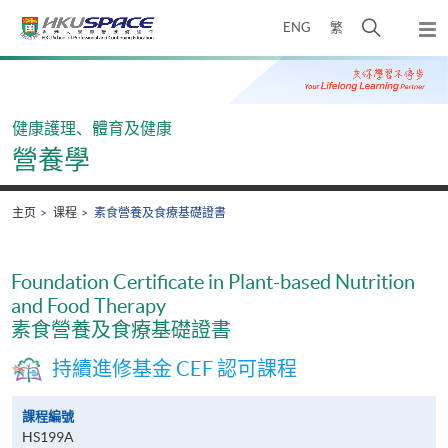
Skip
打
ENG
繁
to
弹
main
开
出
Main
content
搜
主
content
菜
寻
start
单
介
健康護理、體育及健康
面
營養學
主页
课程
素食營養及食療基礎證書
Foundation Certificate in Plant-based Nutrition
and Food Therapy
素食營養及食療基礎證書
持續進修基金 CEF 認可課程
課程編號
HS199A