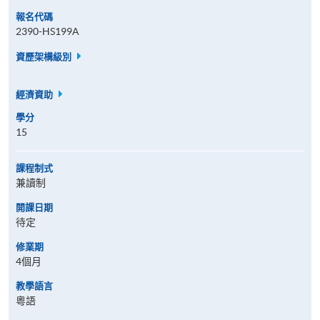
報名代碼
2390-HS199A
資歷架構級別
經濟資助
學分
15
課程制式
兼讀制
開課日期
待定
修業期
4個月
教學語言
粵語