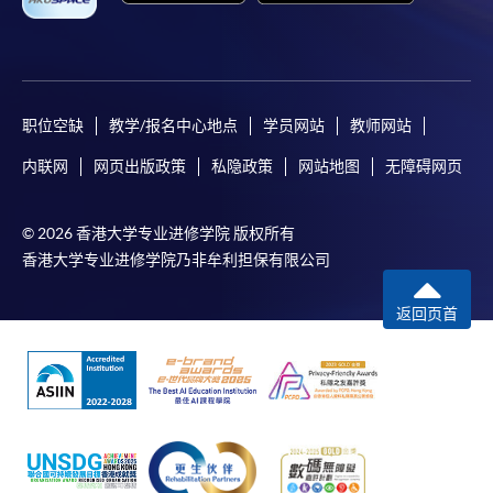
如欲了解如何於網上報讀新課程及繳費，請瀏覽網上
申請/報讀指南 :
-
短期課程
职位空缺
教学/报名中心地点
学员网站
教师网站
-
個別學歷頒授課程
内联网
网页出版政策
私隐政策
网站地图
无障碍网页
報讀同一學歷頒授課程內其他單元
© 2026 香港大学专业进修学院 版权所有
香港大学专业进修学院乃非牟利担保有限公司
個別課程為須報讀同一學歷頒授課程及其他單元或繳
交下期學費的學員，提供網上服務，如學員就讀的課
返回页首
程設有此服務，課程負責人會通知學員有關程序。
網上支付可通過「繳費靈」(PPS) (不適用於手機)、
VISA 或 Mastercard、「微信支付」(Online WeChat
Pay) 、「支付寶」(Online Alipay) 或 「轉數快」(FPS)
繳付學費。