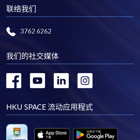
联络我们
繳交所需費用
3762 6262
申請人可使用以下方式繳交報名費或課程費用:
繳費靈網上服務
- 申請人須先開立繳費靈戶口及設
我们的社交媒体
定繳費靈網上密碼。有關如何申請繳費靈戶口及密
碼，請瀏覽繳費靈網址
http://www.ppshk.com
。
转
转
转
转
*信用咭網上繳費服務
- 申請人可以 VISA 或
Mastercard（包括「香港大學專業進修學院
到
到
到
到
Mastercard卡」）繳付學費。
facebook
youtube
linkedin
instag
HKU SPACE 流动应用程式
*香港大學專業進修學院Mastercard卡
持有人如欲享用十個
月免息分期付款優惠，必須親臨本學院設有報名服務的教
學中心作付款安排。