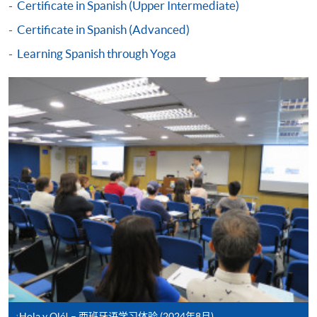
Certificate in Spanish (Upper Intermediate)
支票或缴费灵（只限网上付款）方式缴交之款项，将
Certificate in Spanish (Advanced)
以支票退款；以信用卡缴交之款项，退款将直接退还
到支付款项时使用的信用卡户口。
Learning Spanish through Yoga
除本学院网页所列明的学费外，个别课程或有其他额
外收费，详情请联络有关学科职员。
学费及学额不得转让他人。一经取录，学员不得转读
其他课程，惟学院对特殊情况，可酌情处理。转读申
请一经批准，学员须缴付港币120元手续费。
学院对邮递失误而遗失的支票或本票、付款收据或个
人资料，概不负责。
若学员有意申请付款证明书，请把填妥之申请表、贴
上足够邮资的回邮信封、连同划线支票交回本学院。
每张收据申请费用为港币30 元。支票抬头注明「香
港大学专业进修学院」。
¡Hola y Olé! – 西班牙语学习体验 (2024年8月)