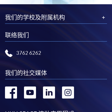
我们的学校及附属机构
联络我们
3762 6262
我们的社交媒体
转
转
转
转
到
到
到
到