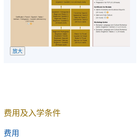
现时接受报名
修业期
5 讲
放大
每讲3小时
费用及入学条件
费用