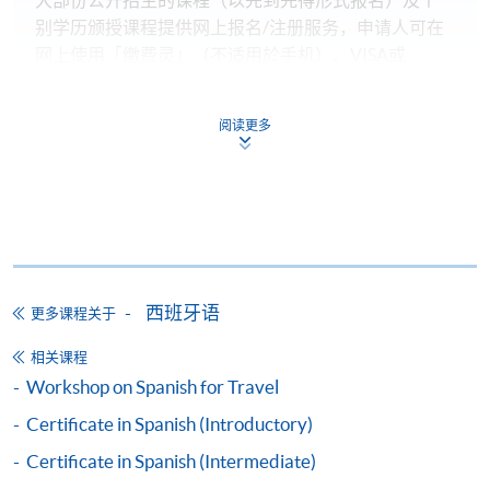
别学历颁授课程提供网上报名/注册服务，申请人可在
网上使用「缴费灵」（不适用於手机）、VISA或
Mastercard缴付有关课程的报名费或学费。除上述支
付方式之外，如就读学历颁授课程设有网上服务，学
阅读更多
员亦可以微信支付（Online WeChat Pay）、支付宝
（Online Alipay）或转数快（FPS）缴付学费，详情请
参阅
报名办法 -
网上报名服务
。
注意事项:
西班牙语
更多课程关于
如报读课程将在五个工作天内开课，为免邮递延误报
名程序，建议申请人亲身到学院报名中心报名，并避
相关课程
免使用支票付款。
Workshop on Spanish for Travel
Certificate in Spanish (Introductory)
除由学院裁定的特殊情况（例如课程因报名人数不足
Certificate in Spanish (Intermediate)
而取消）之外，一切已缴费用概不退还。如获学院批
准退还款项，以现金、易办事、微信支付、支付宝、