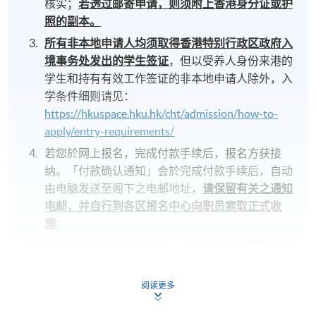
核实；
若透过邮寄申请，则须附上香港身分证或护
照的副本。
所有非本地申请人均须取得香港特别行政区政府入
境事务处发出的学生签证
，但以受养人身份来港的
学生和持有有效工作签证的非本地申请人除外，入
学条件细则请见：
https://hkuspace.hku.hk/cht/admission/how-to-
apply/entry-requirements/
若您於网上报名，完成付款手续后，报名方获接
纳。「付款确认通知」会於完成付款手续后，自动
由电脑发送至阁下之电邮地址，
请保留有关之通知
电邮，并自行到各区报名中心向职员索取正式收
据
；
不论亲身报名或网上报名，请务必
核实清楚报名代
码、时间及地点
后才报名；若发现报错班别，请立
刻通知本校。
阅读更多
若您於工作坊前一星期内报名，请立刻联系本部门