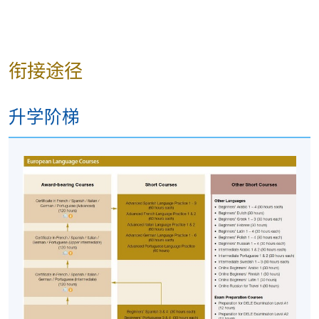
以作跟进
。除工作坊资料更改外，本院将不会另发
通知，参与者须按时到指定地点出席。
工作坊前约一星期，参与者会收到一封电子邮件，
其中包含安排细节和重要事项
，所有需要的材料将
衔接途径
在工作坊第一节中提供。
若因参与人数不足而取消工作坊，本院将安排退
升学阶梯
款；但在其他情况下，则
不设退款，申请者也不能
转至其他班别、课程或工作坊
。
若个别参与者缺席，本院将不提供补课或其他安
排。
报名代码
2290-1507NW
开课日期
2025年6月3日 (星期二)
时间
6:45 pm - 9:45 pm
地点
Sheung Shui Learning Centre, 7/F, Spot, 48
Lung Sum Avenue, Sheung Shui, New
Territories