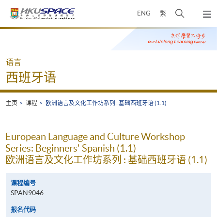
Skip
打
ENG
繁
to
弹
main
开
出
Main
content
搜
主
content
菜
寻
start
单
介
语言
面
西班牙语
主页
课程
欧洲语言及文化工作坊系列 : 基础西班牙语 (1.1)
European Language and Culture Workshop
Series: Beginners' Spanish (1.1)
欧洲语言及文化工作坊系列 : 基础西班牙语 (1.1)
课程编号
SPAN9046
报名代码