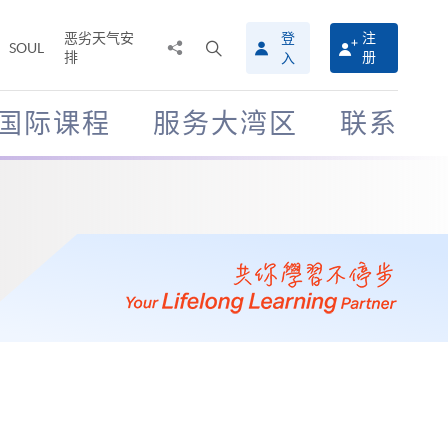
恶劣天气安
登
注
分
打
SOUL
排
册
入
享
开
至
搜
寻
国际课程
服务大湾区
联系
介
面