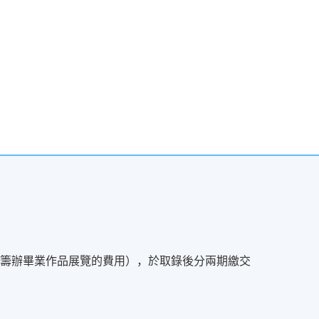
工具及籌辦畢業作品展覽的費用），於取錄後分兩期繳交