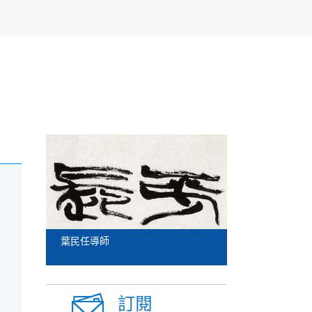
葉民任導師
訂閱