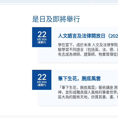
是日及即將舉行
22
人文語言及法律開放日（202
8月 2026
(星期六)
學在當下，成於未來 人文及法律學院開放日主題為「學在當下，成於未來」，內容非常豐富，涵蓋語言，文化藝術及不同專業，絕不容錯過！ 歡迎閣下到來體
驗學習不同語言（包括英、法、德、
有志成為律師、建築師、物業管理從業員的
坊、體驗課堂和豐富資訊講座。萬勿
22
筆下生花，腕底風雲
8月 2026
(星期六)
「筆下生花，腕底風雲」藝術講座 
神，並形成獨具個人風格的筆墨世界