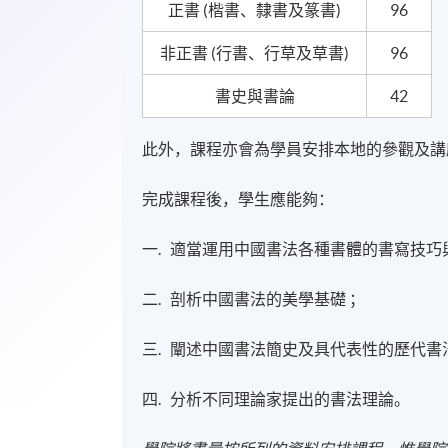
正書 (楷書、隸書及篆書)
96
非正書 (行書、行草及草書)
96
書史與書論
42
此外，課程亦會為學員安排本地的參觀及講
完成課程後，學生應能夠：
一. 適當運用中國書法各種書體的書寫技巧
二. 剖析中國書法的美學基礎 ；
三. 闡述中國書法簡史及具代表性的歷代書
四. 分析不同理論家提出的書法理論。