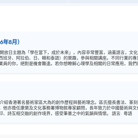
6年8月）
西班牙、阿拉伯、日、韓和泰語）的樂趣，參與相關講座。不同行業的專
你，絕對是機會難逢。若你想瞭解心理學及相關的日常應用，我們的講座更是首選之列。
錯過是次活動，記得把握機會，立刻報名參加，規劃學習之路，成就你的
將介紹香港著名藝術家區大為的創作歷程與藝術理念。區氏擅長書法、篆
。他亦擔任康樂及文化事務署博物館專家顧問，長年致力於中國藝術與文
區大為的藝術天地，欣賞其書、畫、印、詩互相交融的創作境界，感受筆墨之中的氣韻與情懷。 語言: 粵語