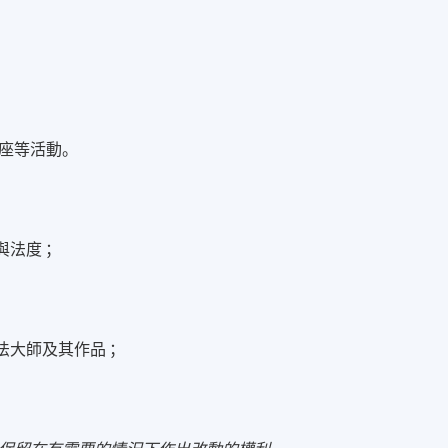
座等活動。
與法度 ；
法大師及其作品 ；