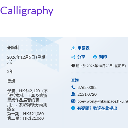
Calligraphy
兼讀制
申請表
2026年12月5日 (星期
分享
列印
六)
截止於 2026年10月23日 (星期五)
2年
查詢
粵語
3762 0082
學費：HK$42,120（不
2151 0720
包括物料、工具及籌辦
畢業作品展覽的費
poey.wong@hkuspace.hku.h
用），於取錄後分兩期
有疑問？歡迎在此提出
繳交
第一期：HK$21,060
第二期：HK$21,060