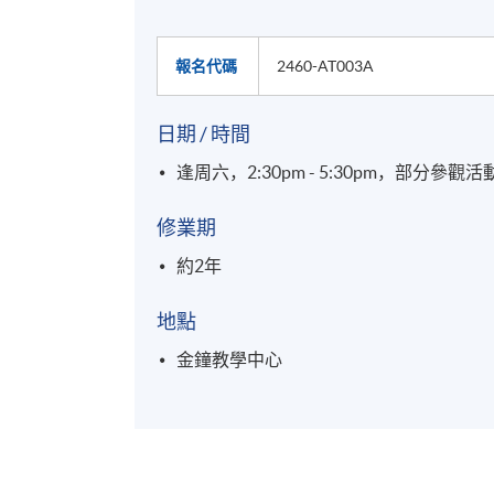
報名代碼
2460-AT003A
日期 / 時間
逢周六，2:30pm - 5:30pm，部分參
修業期
約2年
地點
金鐘教學中心