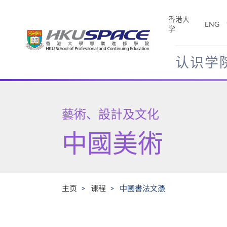
Skip
to
香港大
ENG
main
学
content
认识学
Main
content
start
藝術、設計及文化
中國美術
主页
课程
中國書法文憑