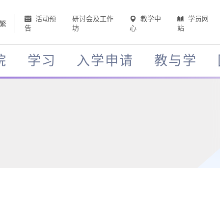
活动预
研讨会及工作
教学中
学员网
繁
告
坊
心
站
院
学习
入学申请
教与学