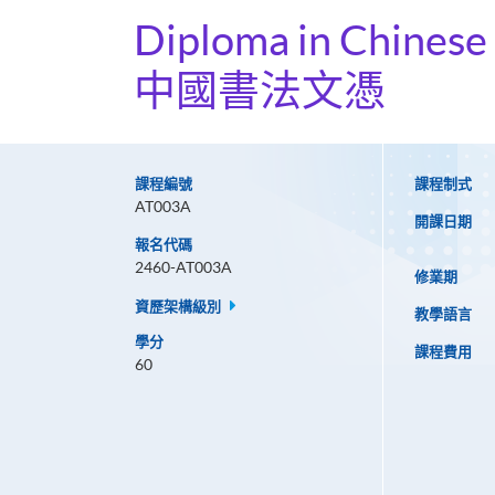
Diploma in Chinese 
中國書法文憑
課程編號
課程制式
AT003A
開課日期
報名代碼
2460-AT003A
修業期
資歷架構級別
教學語言
學分
課程費用
60