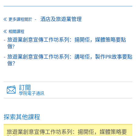
報讀同一學歷頒授課程內其他單元
酒店及旅遊業管理
更多課程關於
個別課程為須報讀同一學歷頒授課程及其他單元或繳
相關課程
交下期學費的學員，提供網上服務，如學員就讀的課
旅遊業創意宣傳工作坊系列：揚開佢，媒體策略要點
程設有此服務，課程負責人會通知學員有關程序。
做?
旅遊業創意宣傳工作坊系列：講啱佢，製作PR故事要點
網上支付可通過「繳費靈」(PPS) (不適用於手機)、
做？
VISA 或 Mastercard、「微信支付」(Online WeChat
Pay) 、「支付寶」(Online Alipay) 或 「轉數快」(FPS)
繳付學費。
訂閱
學院電子通訊
親身報名/郵遞
探索其他課程
報讀新課程
旅遊業創意宣傳工作坊系列：揚開佢，媒體策略要