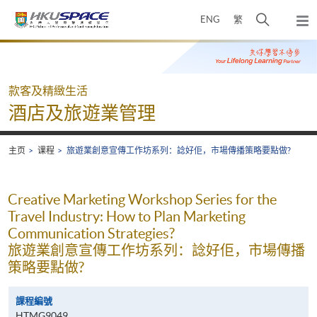
Skip
打
ENG
繁
to
弹
main
开
出
Main
content
搜
主
content
菜
寻
start
单
介
款客及精緻生活
面
酒店及旅遊業管理
主页
课程
旅遊業創意宣傳工作坊系列：諗好佢，市場傳播策略要點做?
Creative Marketing Workshop Series for the
Travel Industry: How to Plan Marketing
Communication Strategies?
旅遊業創意宣傳工作坊系列：諗好佢，市場傳播
策略要點做?
課程編號
HTMG9049