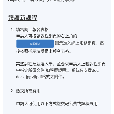
Worked in some of the top creative agencies in the
報讀新課程
past 18-year advertising career, like: DDB, Leo
Burnett and BBDO.
填寫網上報名表格
Highly regarded in both creative and effective awards
申請人可按該課程網頁的右上角的
shows, including the Grand Kam Fan and Grand Effies
圖示進入網上服務網頁，然
Developed various advertising campaigns for well-
後按照指示填妥網上報名表格。
known brands like: McDonald’s, Mannings, Vita, Just
Gold, 7-Eleven, Sony
某些課程須甄選入學，並要求申請人上載課程網頁
中指定所須文件(如學歷證明)。系統只支援doc,
docx, jpg 和pdf格式之附件。
旅遊從業人員培訓資助計劃
繳交所需費用
旅監局推出的旅遊從業人員培訓資助計劃，旨在加強
和提升旅遊業的專業水平及服務質素。於該計劃下，
申請人可使用以下方式繳交報名費或課程費用:
每名合資格的人士可以實報實銷方式，獲得最多2,000