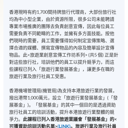
香港現時有約1,700間持牌旅行代理商，大部份旅行社
均為中小型企業，由於資源所限，很多公司未能聘請
專業市場推廣的團隊去負責創意宣傳，因此每位員工
需要負責不同範疇的工作，並擁有多方面技能。按他
們現時的需要，員工需要懂得如何制定宣傳策略、選
擇合適的媒體、撰寫宣傳物品的內容及簡單設計宣傳
物品。此<旅遊業創意宣傳工作坊系列> (共5 個) 正是針
對這些旅行社，培訓他們的員工以提升競爭力，而這
些課程已列入「旅遊行業發展基金」，讓更多在職的
旅遊行業及旅行社員工受惠。
香港機場管理局(機管局)為支持本港旅遊行業的發展，
撥出港幣1,000萬元，設立「旅遊行業發展基金」(「發
展基金」)。「發展基金」的其中一個目的是透過資助
旅行社員工的培訓活動，提升本港旅遊行業整體的競
爭力。
此課程已列入香港旅遊業議會「發展基金」的<
可獲資助培訓活動名單>
(LINK)
。旅遊行業及旅行社員