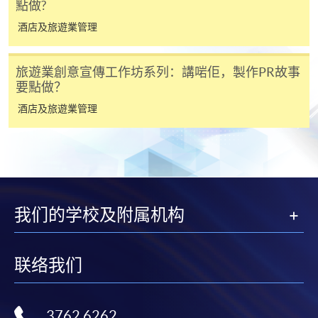
點做?
凡以「先到先得」為取錄方式的課程，請填妥
酒店及旅遊業管理
SF26報名表，親往
報名中心
或以郵遞方式連同學
費以及所需證明文件呈交。
旅遊業創意宣傳工作坊系列：講啱佢，製作PR故事
要點做？
[
下載報名表SF26
]
酒店及旅遊業管理
申請學歷頒授及專業課程可能需要其他資料，報名
表可向報名中心或有關課程負責人索取。填妥申請
表格後，請連同報名費/學費以及所需證明文件親
往報名中心或以郵遞方式遞交。
我们的学校及附属机构
報讀同一學歷頒授課程內其他單元
联络我们
​學院為學歷頒授課程特設「註冊及學費通知」，適
用於一般學歷頒授課程。
3762 6262