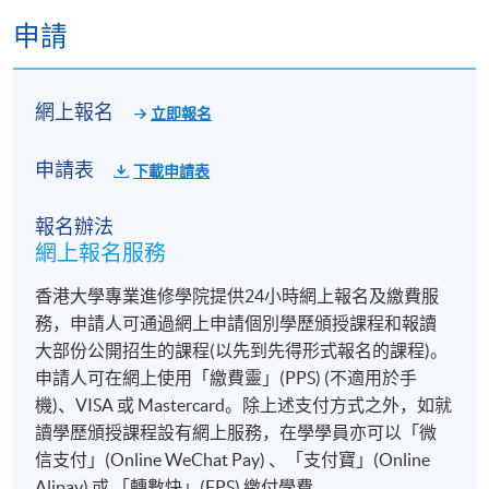
申請
網上報名
立即報名
Mr. Paul YU
申請表
下載申請表
Part time Teacher, HKU SPACE
報名辦法
Specialties
網上報名服務
香港大學專業進修學院提供24小時網上報名及繳費服
Creative ideation
務，申請人可通過網上申請個別學歷頒授課程和報讀
Copywriting
大部份公開招生的課程(以先到先得形式報名的課程)。
Advertising Strategic planning
申請人可在網上使用「繳費靈」(PPS) (不適用於手
Integrated advertising campaign development
機)、VISA 或 Mastercard。除上述支付方式之外，如就
讀學歷頒授課程設有網上服務，在學學員亦可以「微
Campaign Management
信支付」(Online WeChat Pay) 、「支付寶」(Online
Alipay) 或 「轉數快」(FPS) 繳付學費。
Selected Experiences