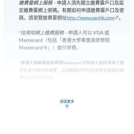
元的資助。
繳費靈網上服務
- 申請人須先開立繳費靈戶口及設
定繳費靈網上密碼。有關如何申請繳費靈戶口及密
完成此活動的合資格人士可透過旅遊業監管局的「旅
碼，請瀏覽繳費靈網址
http://www.ppshk.com
。
遊從業人員培訓資助計劃」申請活動費用資助，上限
為每人港幣 2,000 元。
*信用咭網上繳費服務
- 申請人可以 VISA 或
Mastercard（包括「香港大學專業進修學院
申請步驟及所需文件，請參閱旅監局網頁:
旅遊從業人
Mastercard卡」）繳付學費。
員培訓資助計劃 | 旅遊業監管局 (tia.org.hk)
*香港大學專業進修學院Mastercard卡
持有人如欲享用十個
月免息分期付款優惠，必須親臨本學院設有報名服務的教
報名代碼
1865-1858NW
學中心作付款安排。
開課日期
2021年1月5日 (星期二)
如欲了解如何於網上報讀新課程及繳費，請瀏覽網上
現時接受報名
申請/報讀指南 :
阅读更多
-
短期課程
-
個別學歷頒授課程