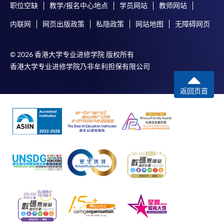
在網上報名過程中，由於提交課程申請和付款在系
职位空缺
教学/报名中心地点
学员网站
教师网站
統處理上為兩個不同的程序，成功付款並不保證成
内联网
网页出版政策
私隐政策
网站地图
无障碍网页
功被獲取錄。任何不成功的申請，課程組職員將儘
快與 閣下聯絡。
申請人應注意，不論親身或網上報讀，相同的課
© 2026 香港大学专业进修学院 版权所有
程/科目只可提交一次申請。
香港大学专业进修学院乃非牟利担保有限公司
在網上報名過程中，付款成功後，網頁將顯示付款
返回页首
確認。另外，確認電子郵件亦會發送到 閣下的電
子郵件帳戶。請保留確定回條作日後查詢用途。
除特殊情況(例如課程因報名人數不足而被取消)及
法例規定外，一切已繳費用，概不退還。
如須甄選入學，則正式收據並不可作為 閣下已獲
取錄的證明。學院將在截止報名日期後儘快通知申
請者是否獲取錄。落選的申請人將獲退還已繳交的
學費。