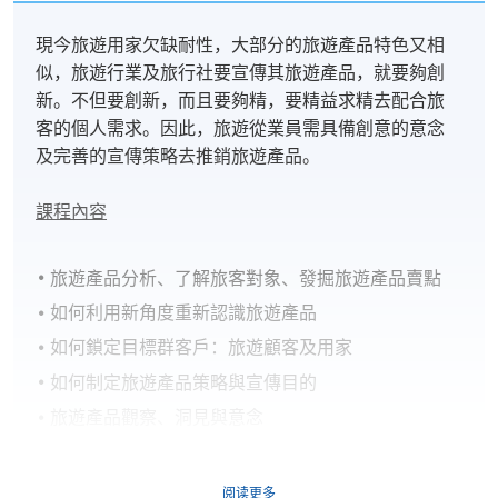
現今旅遊用家欠缺耐性，大部分的旅遊產品特色又相
似，旅遊行業及旅行社要宣傳其旅遊產品，就要夠創
新。不但要創新，而且要夠精，要精益求精去配合旅
客的個人需求。因此，旅遊從業員需具備創意的意念
及完善的宣傳策略去推銷旅遊產品。
課程內容
旅遊產品分析、了解旅客對象、發掘旅遊產品賣點
如何利用新角度重新認識旅遊產品
如何鎖定目標群客戶：旅遊顧客及用家
如何制定旅遊產品策略與宣傳目的
旅遊產品觀察、洞見與意念
由日常觀察到人性化旅遊產品意念
建立旅遊產品與旅客的關係
阅读更多