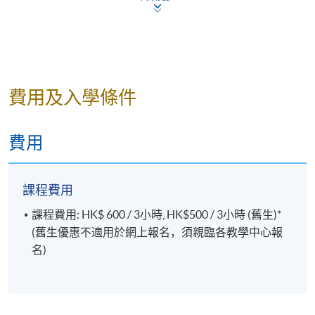
費用及入學條件
費用
（工作坊以粵語教授，學員完成課堂可獲頒授修讀證
明書，以申請 「旅遊行業發展基金」的資助學費。）
課程費用
TEACHER PROFILE
課程費用: HK$ 600 / 3小時, HK$500 / 3小時 (舊生)*
(舊生優惠不適用於網上報名，須親臨各教學中心報
名)