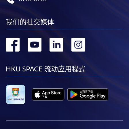
課程負責人會為學員送上「註冊及學費通知」
(「通知」)，請填妥有關「通知」，並親往報名中
心或以郵遞方式，遞交「通知」及繳交所需費用。
我们的社交媒体
有關繳費詳情，請參閱
付款方法
。如對報名程序有任
转
转
转
转
何疑問，請詳閱個別課程資料，或聯絡有關課程負責
人或報名中心。
到
到
到
到
課程/科目報名注意事項:
facebook
youtube
linkedin
instag
HKU SPACE 流动应用程式
選用網上報名服務必須在已接駁互聯網及支援
JavaScript程式瀏覽器的電腦上進行。建議選用
Google Chrome瀏覽器。
申請人不應閒置申請超過10分鐘。否則，申請人
必須重新開始整個申請程序。
網上報名只支援「提早報讀優惠」。如需享用其他
報讀優惠，請親臨學院的報名中心報名。