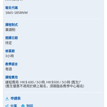
報名代碼
1865-1858NW
課程制式
兼讀制
開課日期
待定
修業期
3小時
教學語言
粵語
課程費用
課程費用: HK$ 600 / 3小時, HK$500 / 3小時 (舊生)*
(舊生優惠不適用於網上報名，須親臨各教學中心報名)
申請表
分享
列印