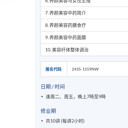
6.
养颜美容与女性生理
7.
养颜美容中药简介
8.
养颜美容药膳食疗
9.
养颜美容中药面膜
10.
美容纤体整体调治
报名代码
2435-1559NW
日期 / 时间
逢周二、周五，晚上7時至9時
修业期
共10讲 (每讲2小时)