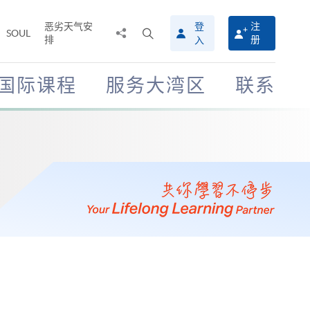
恶劣天气安
登
注
分
打
SOUL
排
册
入
享
开
至
搜
寻
国际课程
服务大湾区
联系
介
面