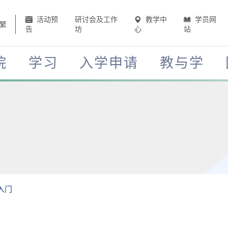
活动预
研讨会及工作
教学中
学员网
繁
告
坊
心
站
院
学习
入学申请
教与学
入门