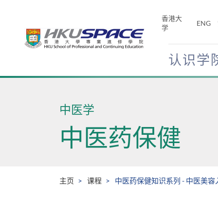
Skip
to
香港大
ENG
main
学
content
认识学
Main
content
start
中医学
中医药保健
主页
课程
中医药保健知识系列 - 中医美容