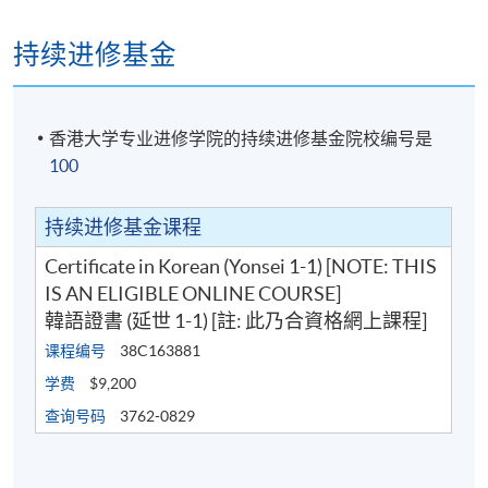
口语能力评估(3次
持续进修基金
Final Examination
笔试及聆听(1小时
全学期总分
香港大学专业进修学院的持续进修基金院校编号是
学衔
100
学生必须符合以下要求，可按香港大学体制经香港大
持续进修基金课程
学专业进修学院颁授「韩语证书（延世1-1
）」：
Certificate in Korean (Yonsei 1-1) [NOTE: THIS
(a) 至少参加 36 小时的线上课程，且总出席率达到 70%
IS AN ELIGIBLE ONLINE COURSE]
或以上；及
韓語證書 (延世 1-1) [註: 此乃合資格網上課程]
课程编号
38C163881
(b) 在线上评估中取得 60% 或以上的分数，并在课程总
学费
$9,200
成绩中取得 50% 或以上的分数。
查询号码
3762-0829
此外，成功修毕的学生更可获取由延世大学韩国语学
堂所颁授的结业证书(Certificate of Completion)。