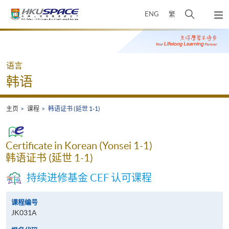
Skip
打
ENG
繁
to
弹
main
开
出
Main
content
搜
主
content
菜
寻
start
单
介
语言
面
韩语
主页
课程
韩语证书 (延世 1-1)
Certificate in Korean (Yonsei 1-1)
韩语证书 (延世 1-1)
持续进修基金 CEF 认可课程
课程编号
JK031A