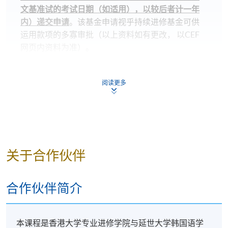
https://drive.google.com/file/d/1IHqMZcWAnvQlqmrZ
文基准试的考试日期（如适用），以较后者计一年
0WbuBVSVIblyxbed/view?usp=sharing
内）递交申请
。该基金申请视乎持续进修基金可供
运用款项的多寡审批（以上资料如有更改， 以CEF
凡於「
九龙东分校
」上课之学员，由於要配合社区书
网页内资料为准）。
院收生程序，6至8月的上课日期、地点或有更改，课
堂有机会调往其他分校上课。如有更改，学科会透过
线上评估成绩达到 60% 或以上; 及
SOUL网上学习系统发布最新的上课资讯。敬请学员届
阅读更多
课程总成绩合格; 及
时留意。如没有任何通知，则请按照原定时间上课。
至少参加 36 小时的线上课程，且总出席率达到
70% 或以上; 及
凡於「
九龙西分校
」上课之学员，每堂必须出示报读
HKU SPACE
课程之正式收据或终身学员证
，方可进入
在政府指定的测试组织/代理机构举办的语文基准
分校。部份课堂或会调往其他分校上课，请特别留
考试中取得要求成绩。
关于合作伙伴
意。
CEF基金的新优化措施已於2022年8月1日实施。学员
代理机构及测试：
合作伙伴简介
如就读於实施日期（即2022年8月1日）前开课的课
测试组织 / 代理机构
测试
程，基金资助申请将按先前的规定及安排（包括
20,000元的资助上限、申请人必须在年龄届满71岁之
Test of Proficiency in Korean
本课程是香港大学专业进修学院与延世大学韩国语学