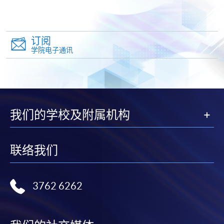
3) 网上报读课程，完成付款手续后，报名方获接纳。
基金编号
成绩要求
「付款确认通知」会於完成付款手续后，自动由电脑
TOPIK
TOPIK
发送至阁下之电邮地址，请保留有关之通知电邮，并
Paper-
Internet-
订阅
自行到各区报名中心向职员索取正式收据；
based Test
based Test
韩语证
学院电子通讯
(PBT):
(IBT):
书 (延世
38C163881
4) 除课程资料更改外，本院将不会另发上课通知，学
1-1)
TOPIK I –
TOPIK I –
员如有疑问，可於开课前7天致电查询，否则学员应自
Level 1
Level 1
行携同收据所示之课程，按时到有关地点上课。
(80);
(121)
我们的学校及附属机构
5) 部份班别因遇到公众假期稍多之故，可能需要补
课，时间、地点容后公布。部份课程或有可能因学院
注：1) CEF 是以课程之报名日期开始计算，报考之
活动，而更改课室编号或上课地点。如有更改，学科
TOPIK PBT 或
TOPIK IBT
之 Grade 或 Level 亦以此为
联络我们
会透过SOUL网上学习系统发布最新的上课资讯，敬请
准。
留意。
2) 同一课程只可向持续进修基金(CEF)申请发还款项
一次，不可重覆。
3762 6262
6) 新学员报名之后，开课前14天便可以透过
3) 必须填上
完整的课程
名称 : 如以课程编号”
(soul2.hkuspace.hku.hk)使用E-Learning网上学习平
38C163881
”申请发还款项之学员，请填写「韩语证
台。