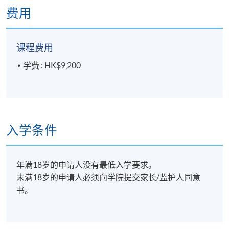
1-1. Yonsei University Press.
费用
The Korean Language Institute, Yonsei University
(2019). New Yonsei Korean (Speaking and Writing)
1-1. Yonsei University Press.
课程费用
学费 : HK$9,200
教材购买：学院直接由韩国Yonsei University
Press（出版商）购入以上(韩国版)课本，详情请下载
及参阅学科小册子。书单可於上面"小册子"栏下载。
注：学员请在上课前5天先到报名处缴付课本费用及取
入学条件
回收据，凭收据可在首四节课堂内领取课本。
年满18岁的申请人没有最低入学要求。
未满18岁的申请人必须向学院提交家长/监护人同意
评估方法
书。
网上小测(2次)
持续评估
短文(200字)