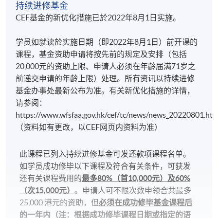
持续进修基金
CEF基金的新优化措施已於2022年8月1日实施。
完成此课程的学生，可升读香港大学专业进修学院的
韩语证书（入门）- Introductory Korean (Part 2)​。
学员如就读於实施日期（即2022年8月1日）前开课的
课程，基金资助申请将按先前的规定及安排（包括
20,000元的资助上限、申请人必须在年龄届满71岁之
前递交申请的年龄上限）处理。所有资讯以持续进修
详情
基金办事处最新公布为准。有关新优化措施的详情，
请参阅：
https://www.wfsfaa.gov.hk/cef/tc/news/news_20220801.h
注意事项：
（资料如有更改，以CEF网页内资料为准）
学科会透过SOUL网上学习系统发布学院资讯及课堂消
此课程已列入持续进修基金可发还款项课程名单。
息(课室调动，课堂取消等)。请学员报名时提供正确有
如学员成功修毕以下课程及符合有关条件，可获发
效之电邮。请学员多加利用(soul2.hkuspace.hku.hk)，
还有关课程费用的
最多80%（首10,000元）及60%
以便接收学科资讯。
（次15,000元）
。申请人可不限次数申领合共最多
25,000 港元的资助，但
必须在成功修毕基金课程后
有关登入SOUL的资料，可以浏览以下连结:
的一年内（注：根据成功修毕课程日期或指定的语