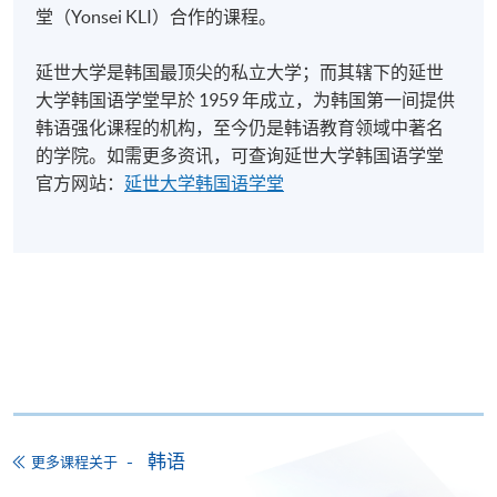
前递交申请的年龄上限）处理。所有资讯以持续进修
韩国国际学校 Korean
(TOPIK-PBT)
堂（Yonsei KLI）合作的课程。
基金办事处最新公布为准。有关新优化措施的详情，
International School
* 报考详情请参阅 TOPIK 香
请参阅：
延世大学是韩国最顶尖的私立大学；而其辖下的延世
Tel: 2583 0700
港官方网站
https://www.wfsfaa.gov.hk/cef/tc/news/news_20220801.
大学韩国语学堂早於 1959 年成立，为韩国第一间提供
http://topik-
料如有更改，以CEF网页内资料为准）。
韩语强化课程的机构，至今仍是韩语教育领域中著名
hk.org/chi/index.asp
的学院。如需更多资讯，可查询延世大学韩国语学堂
香港考试及评核局
Test of Proficiency in Korean
官方网站：
延世大学韩国语学堂
Hong Kong
(TOPIK IBT)
1) 不论亲身报名或网上报名，请务必核实清楚课程报
Examinations and
* 报考详情请参阅 HKEAA官
名代码，上课时间及地点后才报名，若发现报错班
Assessment
方网站
别，可申请转班，唯需缴付转班费；而班别满额时，
Authority
https://www.hkeaa.edu.hk/e
本院恕不接受任何转班申请。网上报名会在课程开课
Tel: 3628 8787
n/IPE/TOPIK/TOPIK.html
日期前两日截止，有兴趣同学届时需亲自到本院报名
中心办理报名。
学员成功修毕韩语课程，则可申请发还持续进修基
金：
2) 转班手续会在第六周开始后停止接受申请，请学员
留意。
韩语
更多课程关于
持续进修
建议报考之测试及
课程