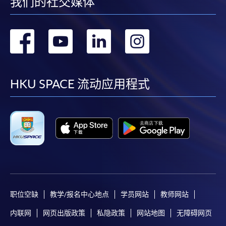
我们的社交媒体
书 (延世 1-1)」为课程名称。
7) 学费只包括100小时的韩语课程，并不包括课本。唯
部份免费讲座及温习班或会与正常课堂时间有冲突,请
转
转
转
转
持续进修基金
本课程已加入持续进修基金可获发还款项课程名单内
学员衡量是否参与。
韩语证书 (延世 1-1)
到
到
到
到
8) 除特别注明外，一般只接受18岁以上人士报读
本课程在资歴架构下获得认可 (资歴架构第1级)
(https://hkuspace.hku.hk/cht/study/admission/how-to-
facebook
youtube
linkedin
instag
HKU SPACE 流动应用程式
apply)
9) 非本地申请人报名时须出示有效签证之正本，方可
报名，详细资料请浏览：
http://hkuspace.hku.hk/cht/study/admission/how-to-
申请
apply
10) 如因黑色暴雨或台风取消之课堂，补课或会安排於
网上报名
立即报名
公众假期举行。届时学科组会透过SOUL发布有关资
职位空缺
教学/报名中心地点
学员网站
教师网站
讯。
申请表
下载申请表
内联网
网页出版政策
私隐政策
网站地图
无障碍网页